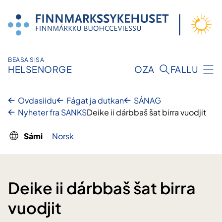
Njuikes
sisdollui
BEASA SISA
HELSENORGE
OZA
FALLU
Ovdasiidu
Fágat ja dutkan
SÁNAG
Nyheter fra SANKS
Deike ii dárbbaš šat birra vuodjit
Sámi
Norsk
Deike ii dárbbaš šat birra
vuodjit