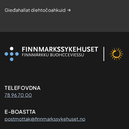
Gieđahallat diehtočoahkuid
Kontaktinformasjon
TELEFOVDNA
78 96 70 00
E-BOASTTA
postmottak@finnmarkssykehuset.no