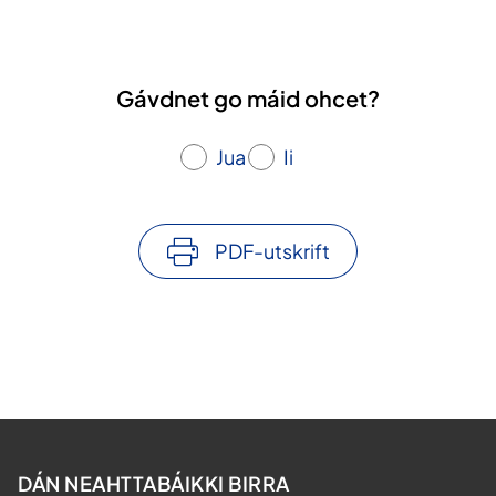
Gávdnet go máid ohcet?
Jua
Ii
PDF-utskrift
DÁN NEAHTTABÁIKKI BIRRA