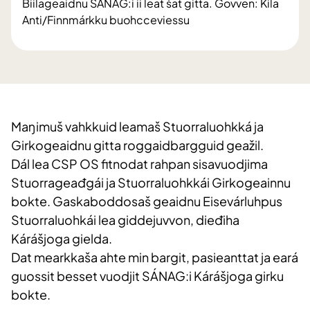
Biilageaidnu SÁNAG:i ii leat šat gitta. Govven: Kila
Anti/Finnmárkku buohcceviessu
Maŋimuš vahkkuid leamaš Stuorraluohkká ja
Girkogeaidnu gitta roggaidbargguid geažil.
Dál lea CSP OS fitnodat rahpan sisavuodjima
Stuorrageađgái ja Stuorraluohkkái Girkogeainnu
bokte. Gaskaboddosaš geaidnu Eisevárluhpus
Stuorraluohkái lea giddejuvvon, dieđiha
Kárášjoga gielda.
Dat mearkkaša ahte min bargit, pasieanttat ja eará
guossit besset vuodjit SÁNAG:i Kárášjoga girku
bokte.