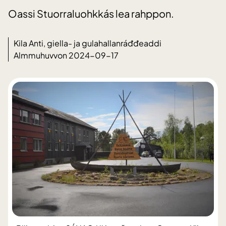
Oassi Stuorraluohkkás lea rahppon.
Kila Anti, giella- ja gulahallanráđđeaddi
Almmuhuvvon 2024-09-17