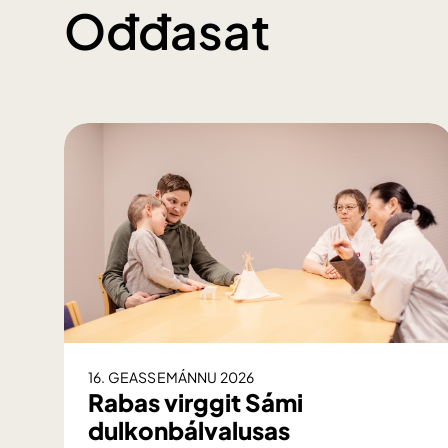
Ođđasat
16. GEASSEMÁNNU 2026
Rabas virggit Sámi
dulkonbálvalusas