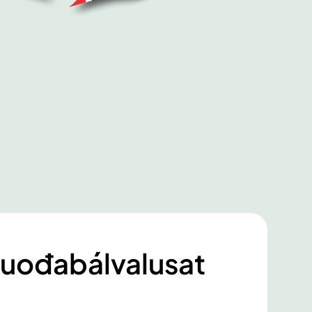
uođabálvalusat