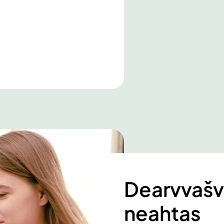
Dearvvašv
neahtas