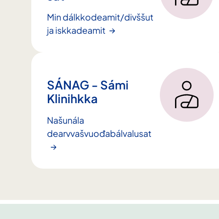
Min dálkkodeamit/divššut
ja iskkadeamit
SÁNAG - Sámi
Klinihkka
Našunála
dearvvašvuođabálvalusat