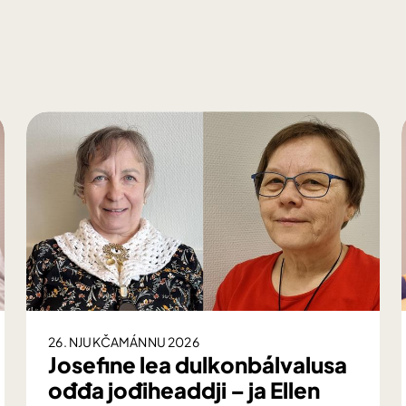
26. NJUKČAMÁNNU 2026
Josefine lea dulkonbálvalusa
ođđa jođiheaddji – ja Ellen