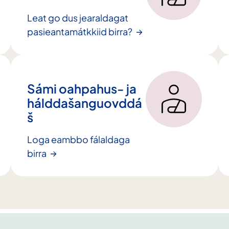
Leat go dus jearaldagat
pasieantamátkkiid birra?
Sámi oahpahus- ja
hálddašanguovddá
š
Loga eambbo fálaldaga
birra