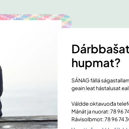
Dárbbašat
hupmat?
SÁNAG fállá ságastallam
geain leat hástalusat ea
Váldde oktavuođa telef
Mánát ja nuorat: 78 96 7
Rávisolbmot: 78 96 74 