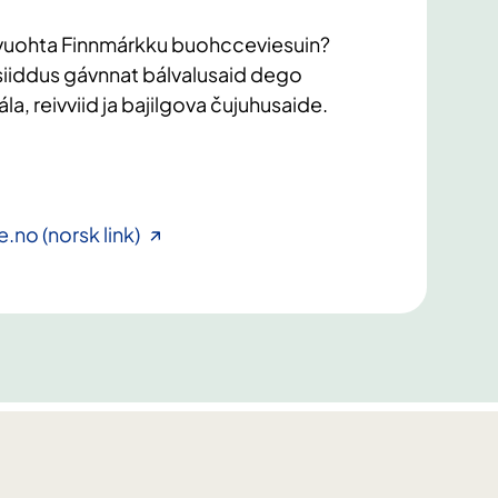
vuohta Finnmárkku buohcceviesuin?
iiddus gávnnat bálvalusaid dego
la, reivviid ja bajilgova čujuhusaide.
no (norsk link)