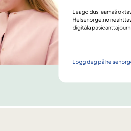
Leago dus leamaš okta
Helsenorge.no neahttas
digitála pasieanttajourná
Logg deg på helsenorge.