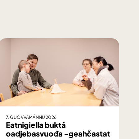
7. GUOVVAMÁNNU 2026
Eatnigiella buktá
oadjebasvuođa -geahčastat