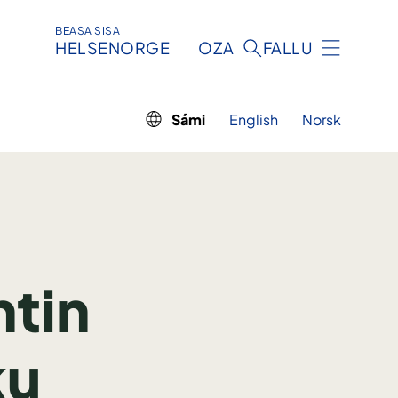
BEASA SISA
HELSENORGE
OZA
FALLU
Sámi
English
Norsk
tin
ku