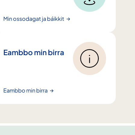
Min ossodagat ja báikkit
Eambbo min birra
Eambbo min birra