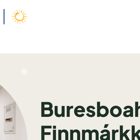
Buresboah
Finnmárk