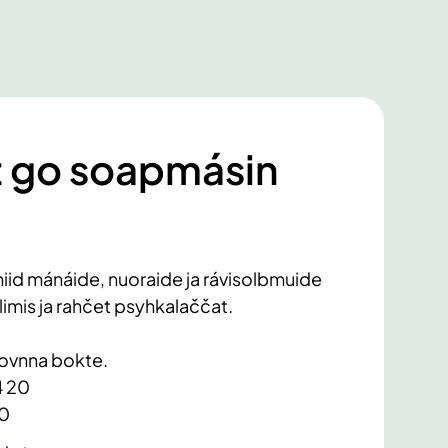
 go soapmásin
iid mánáide, nuoraide ja rávisolbmuide
llimis ja rahčet psyhkalaččat.
ovnna bokte.
4 20
30