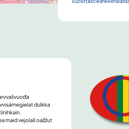
Vuosttašceahkkefálald
earvvašvuođa
avvisámegielat dulkka
linihkain.
ea maid vejolaš oažžut