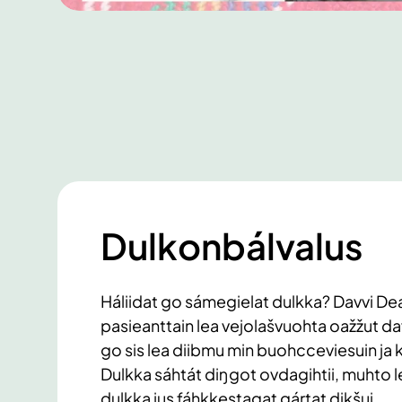
Dulkonbálvalus
Háliidat go sámegielat dulkka? Davvi D
pasieanttain lea vejolašvuohta oažžut d
go sis lea diibmu min buohcceviesuin ja k
Dulkka sáhtát diŋgot ovdagihtii, muhto l
dulkka jus fáhkkestagat gártat dikšui.