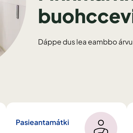
buohccevi
Dáppe dus lea eambbo árvu
Pasieantamátki