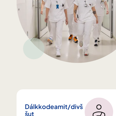
Dálkkodeamit/divš
šut