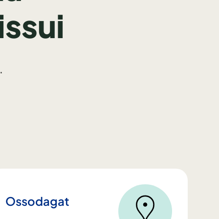
ssui
.
Ossodagat