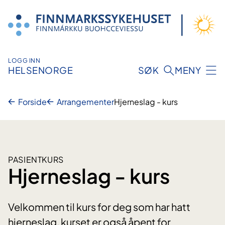
Hopp
til
innhold
LOGG INN
HELSENORGE
SØK
MENY
Forside
Arrangementer
Hjerneslag - kurs
PASIENTKURS
Hjerneslag - kurs
Velkommen til kurs for deg som har hatt
hjerneslag, kurset er også åpent for