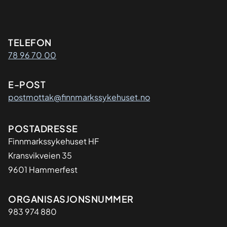
Kontaktinformasjon
TELEFON
78 96 70 00
E-POST
postmottak@finnmarkssykehuset.no
Adresse
POSTADRESSE
Finnmarkssykehuset HF
Kransvikveien 35
9601 Hammerfest
Organisasjon
ORGANISASJONSNUMMER
983 974 880