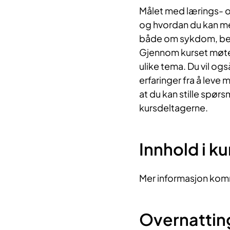
Målet med lærings- o
og hvordan du kan me
både om sykdom, beha
Gjennom kurset møter
ulike tema. Du vil og
erfaringer fra å leve
at du kan stille spør
kursdeltagerne.
Innhold i k
Mer informasjon kom
Overnattin