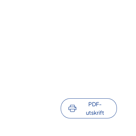
PDF-
utskrift