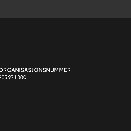
Organisasjon
ORGANISASJONSNUMMER
983 974 880