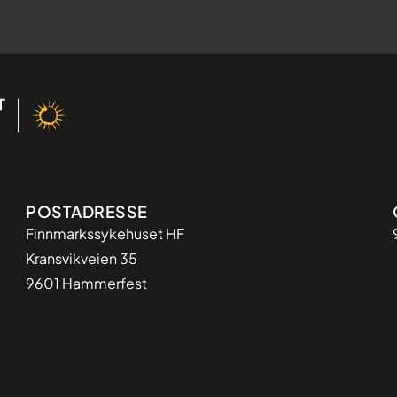
Adresse
POSTADRESSE
Finnmarkssykehuset HF
Kransvikveien 35
9601 Hammerfest