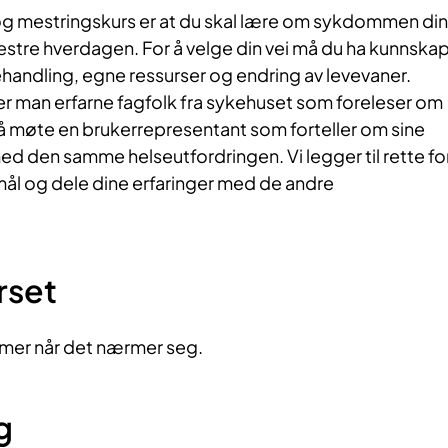
g mestringskurs er at du skal lære om sykdommen din
stre hverdagen. For å velge din vei må du ha kunnska
ndling, egne ressurser og endring av levevaner.
 man erfarne fagfolk fra sykehuset som foreleser om
så møte en brukerrepresentant som forteller om sine
 med den samme helseutfordringen. Vi legger til rette fo
smål og dele dine erfaringer med de andre
urset
mer når det nærmer seg.
g