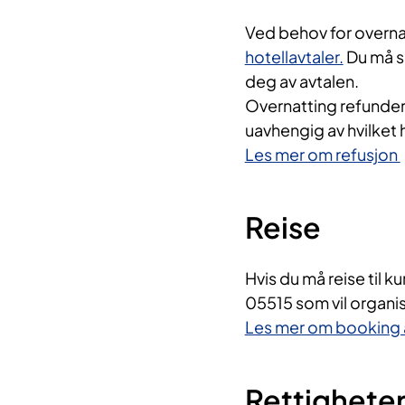
Ved behov for overna
hotellavtaler.
Du må se
deg av avtalen.
Overnatting refundere
uavhengig av hvilket 
Les mer om refusjon ​
Reise
Hvis du må reise til 
05515 som vil organis
Les mer om booking a
Rettighete