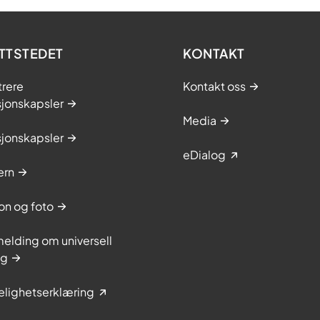
TTSTEDET
KONTAKT
trere
Kontakt oss
sjonskapsler
Media
sjonskapsler
eDialog
ern
on og foto
elding om universell
ng
elighetserklæring