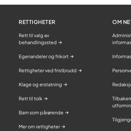
RETTIGHETER
OM NE
Rett til valg av
Adminis
behandlingssted
informa
Egenandeler og frikort
Informa
Rettigheter ved fristbrudd
Personv
Klage og erstatning
Redaksj
Rett til tolk
Tilbakem
utformi
Barn som pårørende
Tilgjeng
Mer om rettigheter