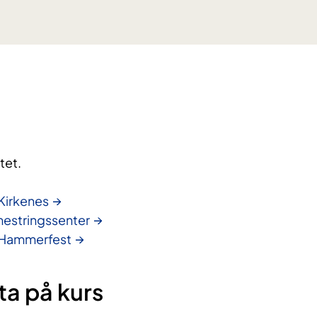
tet.
Kirkenes
mestringssenter
 Hammerfest
ta på kurs