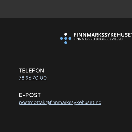
Kontaktinformasjon
TELEFON
78 96 70 00
E-POST
postmottak@finnmarkssykehuset.no