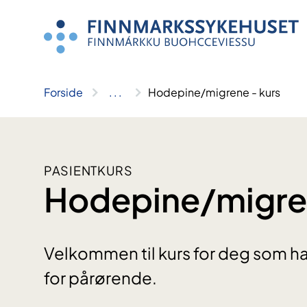
Hopp
til
innhold
Forside
..
.
Hodepine/migrene - kurs
PASIENTKURS
Hodepine/migren
Velkommen til kurs for deg som h
for pårørende.