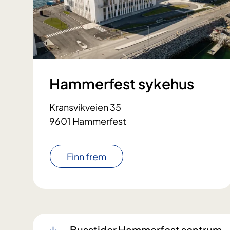
Hammerfest sykehus
Kransvikveien 35
9601 Hammerfest
Finn frem
Busstider Hammerfest sentrum