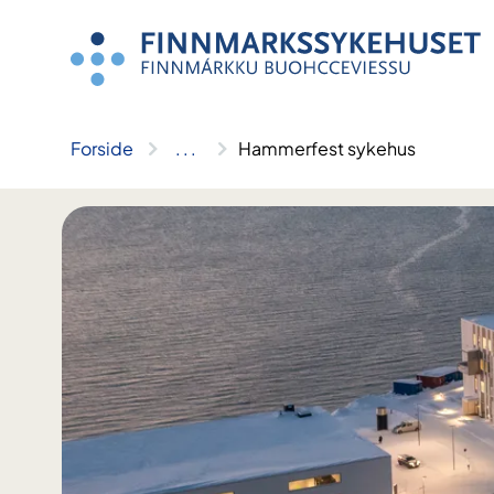
Hopp
til
innhold
Forside
..
.
Hammerfest sykehus