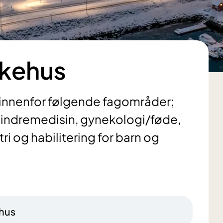
kehus
 innenfor følgende fagområder;
, indremedisin, gynekologi/føde,
ri og habilitering for barn og
hus