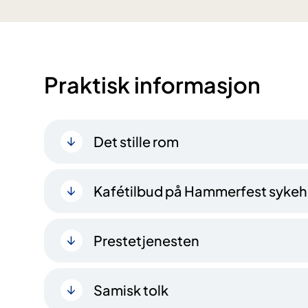
Praktisk informasjon
Det stille rom
Kafétilbud på Hammerfest syke
Prestetjenesten
Samisk tolk