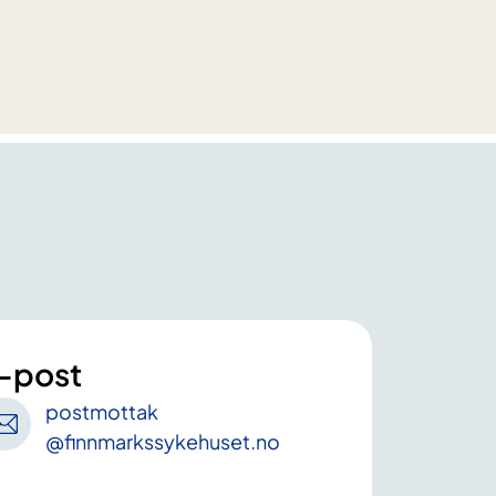
-post
postmottak
@finnmarkssykehuset
.no