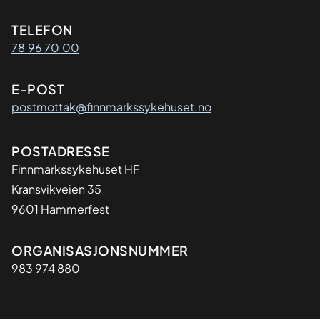
Kontaktinformasjon
TELEFON
78 96 70 00
E-POST
postmottak@finnmarkssykehuset.no
Adresse
POSTADRESSE
Finnmarkssykehuset HF
Kransvikveien 35
9601 Hammerfest
Organisasjon
ORGANISASJONSNUMMER
983 974 880