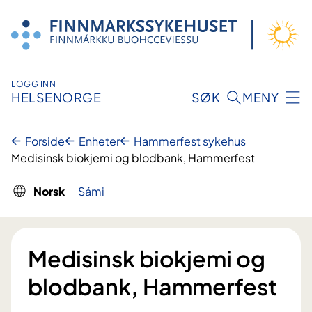
Hopp
til
innhold
LOGG INN
HELSENORGE
SØK
MENY
Forside
Enheter
Hammerfest sykehus
Medisinsk biokjemi og blodbank, Hammerfest
Norsk
Sámi
Medisinsk biokjemi og
blodbank, Hammerfest