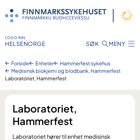
Hopp
til
innhold
LOGG INN
HELSENORGE
SØK
MENY
Forside
Enheter
Hammerfest sykehus
Medisinsk biokjemi og blodbank, Hammerfest
Laboratoriet, Hammerfest
Laboratoriet,
Hammerfest
Laboratoriet hører til enhet medisinsk