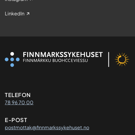
LinkedIn
Kontaktinformasjon
TELEFON
78 96 70 00
E-POST
postmottak@finnmarkssykehuset.no