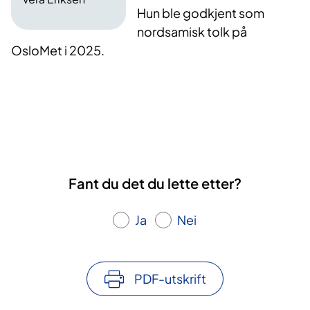
Hun ble godkjent som
nordsamisk tolk på
OsloMet i 2025.
Fant du det du lette etter?
Ja
Nei
PDF-utskrift