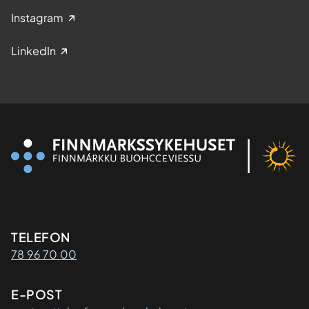
Instagram
LinkedIn
Kontaktinformasjon
TELEFON
78 96 70 00
E-POST