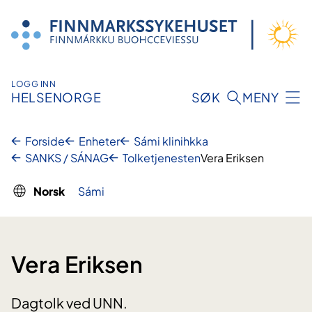
Hopp
til
innhold
LOGG INN
HELSENORGE
SØK
MENY
Forside
Enheter
Sámi klinihkka
SANKS / SÁNAG
Tolketjenesten
Vera Eriksen
Norsk
Sámi
Vera Eriksen
Dagtolk ved UNN.