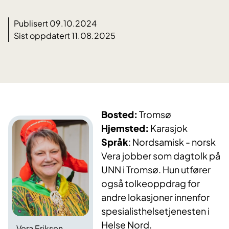
Publisert 09.10.2024
Sist oppdatert 11.08.2025
Bosted:
Tromsø
Hjemsted:
Karasjok
Språk
​: Nordsamisk - norsk
Vera jobber som dagtolk på
UNN i Tromsø. Hun utfører
også tolkeoppdrag for
andre lokasjoner innenfor
spesialisthelsetjenesten i
Helse Nord.
Vera Eriksen