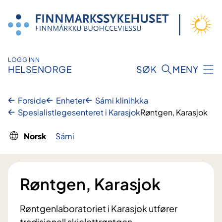
Hopp
til
innhold
LOGG INN
HELSENORGE
SØK
MENY
Forside
Enheter
Sámi klinihkka
Spesialistlegesenteret i Karasjok
Røntgen, Karasjok
Norsk
Sámi
Røntgen, Karasjok
Røntgenlaboratoriet i Karasjok utfører
tradisjonell skjelettrøntgen.