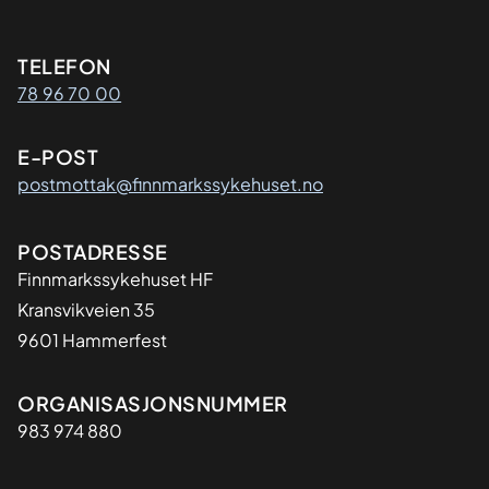
Kontaktinformasjon
TELEFON
78 96 70 00
E-POST
postmottak@finnmarkssykehuset.no
Adresse
POSTADRESSE
Finnmarkssykehuset HF
Kransvikveien 35
9601 Hammerfest
Organisasjon
ORGANISASJONSNUMMER
983 974 880