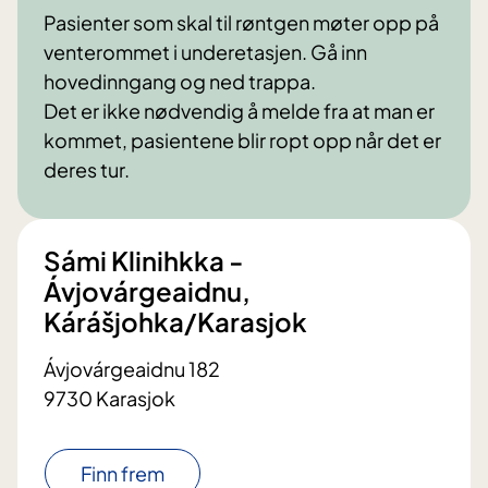
Pasienter som skal til røntgen møter opp på
venterommet i underetasjen. Gå inn
hovedinngang og ned trappa.
Det er ikke nødvendig å melde fra at man er
kommet, pasientene blir ropt opp når det er
deres tur.
Sámi Klinihkka -
Ávjovárgeaidnu,
Kárášjohka/Karasjok
Ávjovárgeaidnu 182
9730 Karasjok
Finn frem