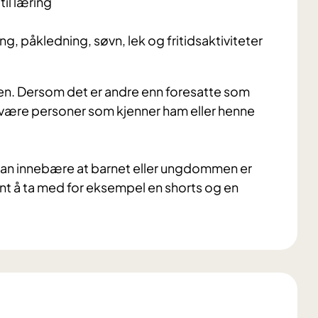
l læring
ing, påkledning, søvn, lek og fritidsaktiviteter
alen. Dersom det er andre enn foresatte som
være personer som kjenner ham eller henne
kan innebære at barnet eller ungdommen er
int å ta med for eksempel en shorts og en