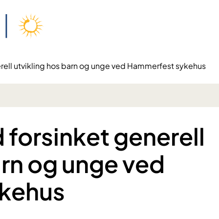
erell utvikling hos barn og unge ved Hammerfest sykehus
d forsinket generell
arn og unge ved
kehus