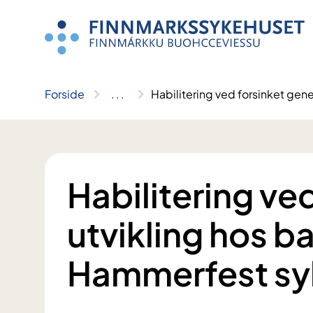
Hopp
til
innhold
Forside
..
.
Habilitering ved forsinket gen
Habilitering ve
utvikling hos b
Hammerfest sy