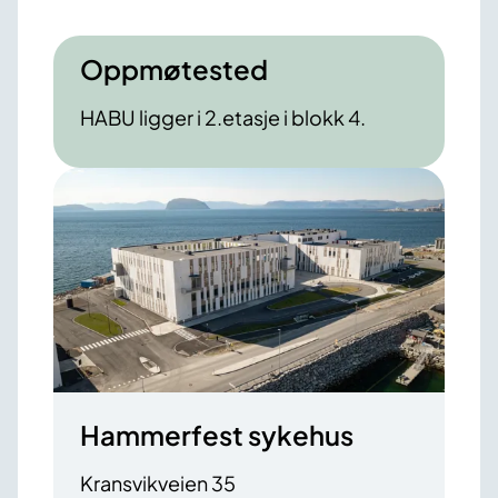
Oppmøtested
HABU ligger i 2.etasje i blokk 4.
Hammerfest sykehus
Kransvikveien 35