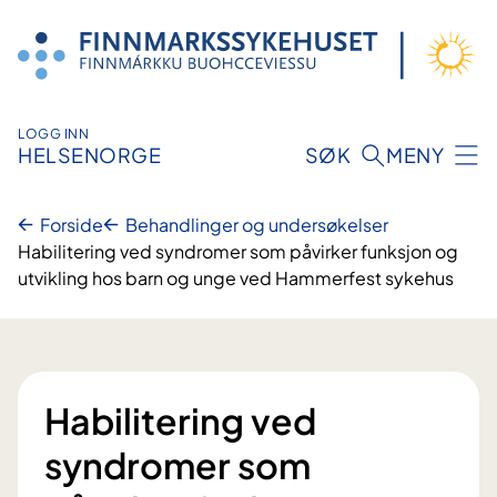
Hopp
til
innhold
LOGG INN
HELSENORGE
SØK
MENY
Forside
Behandlinger og undersøkelser
Habilitering ved syndromer som påvirker funksjon og
utvikling hos barn og unge ved Hammerfest sykehus
Habilitering ved
syndromer som