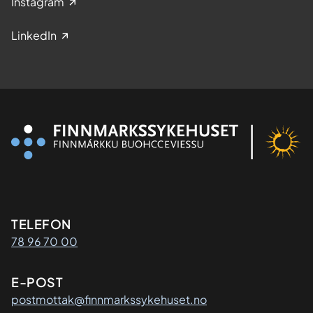
Instagram
LinkedIn
Kontaktinformasjon
TELEFON
78 96 70 00
E-POST
postmottak@finnmarkssykehuset.no