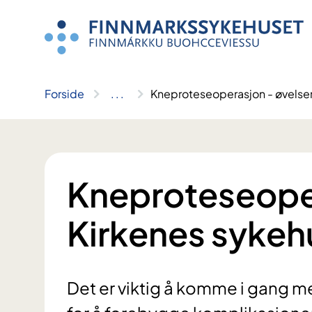
Hopp
til
innhold
Forside
..
.
Kneproteseoperasjon - øvelser
Kneproteseoper
Kirkenes sykeh
Det er viktig å komme i gang me