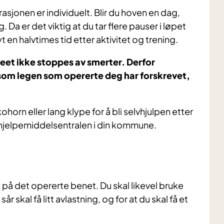
asjonen er individuelt. Blir du hoven en dag,
ig. Da er det viktig at du tar flere pauser i løpet
n halvtimes tid etter aktivitet og trening.
kneet ikke stoppes av smerter. Derfor
 som legen som opererte deg har forskrevet,
orn eller lang klype for å bli selvhjulpen etter
 hjelpemiddelsentralen i din kommune.
 på det opererte benet. Du skal likevel bruke
r skal få litt avlastning, og for at du skal få et