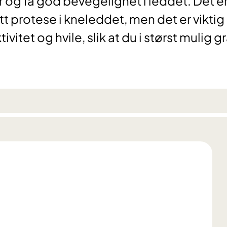
 og få god bevegelighet i leddet. Det e
ått protese i kneleddet, men det er viktig
tet og hvile, slik at du i størst mulig g