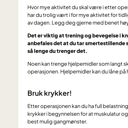
Hvor mye aktivitet du skal være i etter oper
har du trolig vært i for mye aktivitet for tidl
av dagen. Legg deg gjerne med benet høyt e
Det er viktig at trening og bevegelse i 
anbefales det at du tar smertestillende
så lenge du trenger det.
Noen kan trenge hjelpemidler som langt skoh
operasjonen. Hjelpemidler kan du låne på
Bruk krykker!
Etter operasjonen kan du ha full belastning
krykker i begynnelsen for at muskulatur og så
best mulig gangmønster.