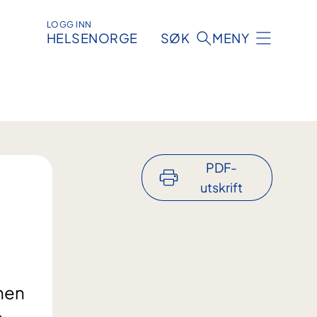
LOGG INN
HELSENORGE
SØK
MENY
PDF-
utskrift
onen