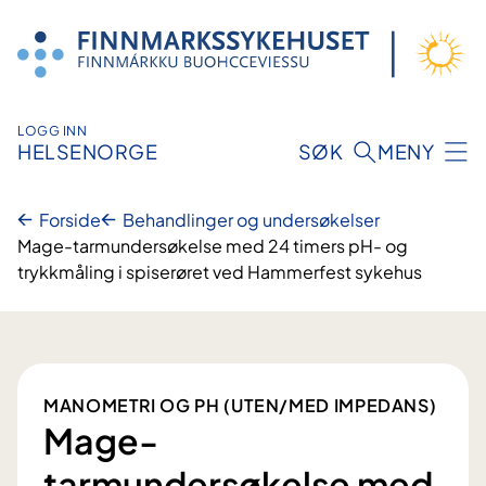
Hopp
til
innhold
LOGG INN
HELSENORGE
SØK
MENY
Forside
Behandlinger og undersøkelser
Mage-tarmundersøkelse med 24 timers pH- og
trykkmåling i spiserøret ved Hammerfest sykehus
MANOMETRI OG PH (UTEN/MED IMPEDANS)
Mage-
tarmundersøkelse med