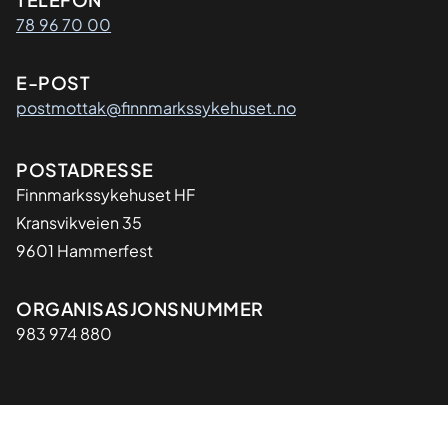
Kontaktinformasjon
78 96 70 00
E-POST
postmottak@finnmarkssykehuset.no
Adresse
POSTADRESSE
Finnmarkssykehuset HF
Kransvikveien 35
9601 Hammerfest
Organisasjon
ORGANISASJONSNUMMER
983 974 880