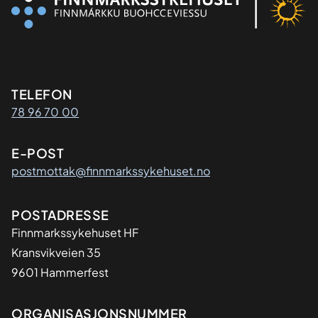
Kontaktinformasjon
TELEFON
78 96 70 00
E-POST
postmottak@finnmarkssykehuset.no
Adresse
POSTADRESSE
Finnmarkssykehuset HF
Kransvikveien 35
9601 Hammerfest
Organisasjon
ORGANISASJONSNUMMER