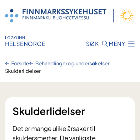
Hopp
til
innhold
LOGG INN
HELSENORGE
SØK
MENY
Forside
Behandlinger og undersøkelser
Skulderlidelser
Skulderlidelser
Det er mange ulike årsaker til
skuldersmerter. De vanligste