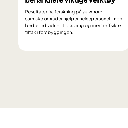
Resultater fra forskning på selvmord i
samiske områder hjelper helsepersonell med
bedre individuell tilpasning og mer treffsikre
tiltak i forebyggingen.
S
e
l
v
m
o
r
d
s
f
o
r
s