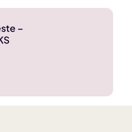
ste –
NKS