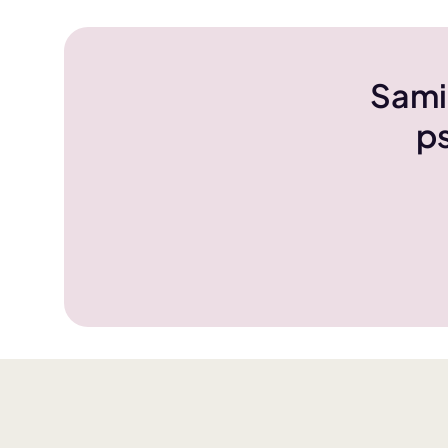
Sami
ps