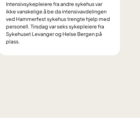
Intensivsykepleiere fra andre sykehus var
ikke vanskelige å be da intensivavdelingen
ved Hammerfest sykehus trengte hjelp med
personell. Tirsdag var seks sykepleiere fra
Sykehuset Levanger og Helse Bergen på
plass.
F
i
n
n
m
a
r
k
s
s
y
k
e