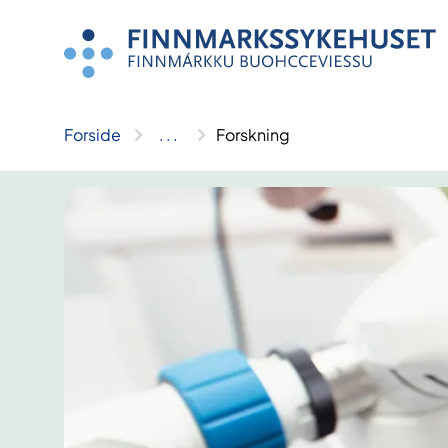
Hopp
til
innhold
Forside
..
.
Forskning