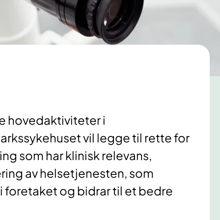
e hovedaktiviteter i
rkssykehuset vil legge til rette for
ng som har klinisk relevans,
ering av helsetjenesten, som
 foretaket og bidrar til et bedre