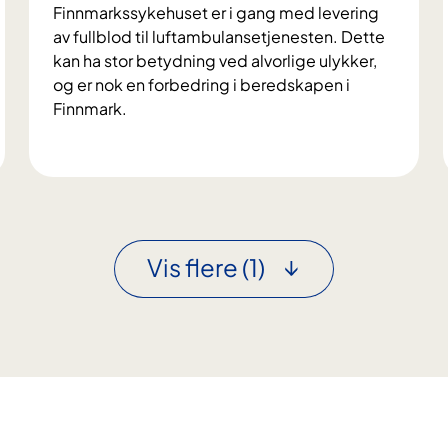
Finnmarkssykehuset er i gang med levering
av fullblod til luftambulansetjenesten. Dette
kan ha stor betydning ved alvorlige ulykker,
og er nok en forbedring i beredskapen i
Finnmark.
S
t
y
r
k
Vis flere
(1)
e
r
b
l
o
d
b
e