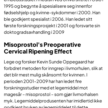
1995 og begynte å spesialisere seg innenfor
fødselshjelp og kvinne-sykdommer i 2000. Han
ble godkjent spesialist i 2006. Han ledet sitt
første forskningsprosjekt i 2001 og forsvarte sin
doktogradsavhandling i 2009
Misoprostol's Preoperative
Cervical Ripening Effect
Lege og forsker Kevin Sunde Oppegaard har
forbdret metoden for inngrep i livmorhulen, slik at
det blir mest mulig skånsomt for kvinnen. I
perioden 2001–2009 har han ledet fire
forskningsstudier med et legemiddel mot
magesår – misoprostol – som gjør livmorhalsen
myk. Legemiddelprodusenten har imidlertid ikke
godkjent bruken av legemiddelet til dette