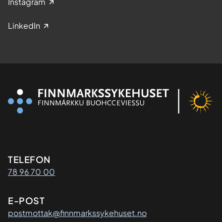
Instagram
LinkedIn
Kontaktinformasjon
TELEFON
78 96 70 00
E-POST
postmottak@finnmarkssykehuset.no