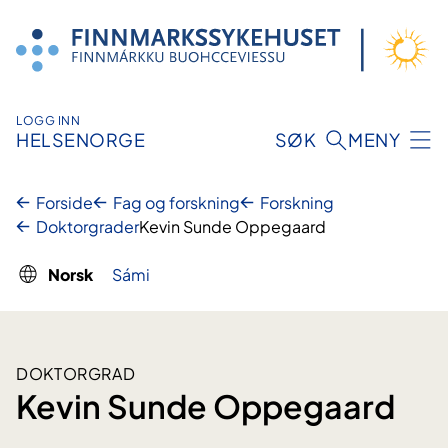
Hopp
til
innhold
LOGG INN
HELSENORGE
SØK
MENY
Forside
Fag og forskning
Forskning
Doktorgrader
Kevin Sunde Oppegaard
Norsk
Sámi
DOKTORGRAD
Kevin Sunde Oppegaard