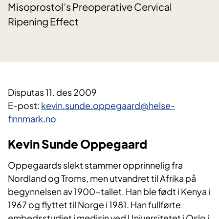
Misoprostol’s Preoperative Cervical
Ripening Effect
Disputas 11. des 2009
E-post:
kevin.sunde.oppegaard@helse-
finnmark.no
Kevin Sunde Oppegaard
Oppegaards slekt stammer opprinnelig fra
Nordland og Troms, men utvandret til Afrika på
begynnelsen av 1900-tallet. Han ble født i Kenya i
1967 og flyttet til Norge i 1981. Han fullførte
embedsstudiet i medisin ved Universitetet i Oslo i