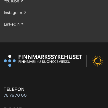
YouTube
Instagram
LinkedIn
Kontaktinformasjon
TELEFON
78 96 70 00