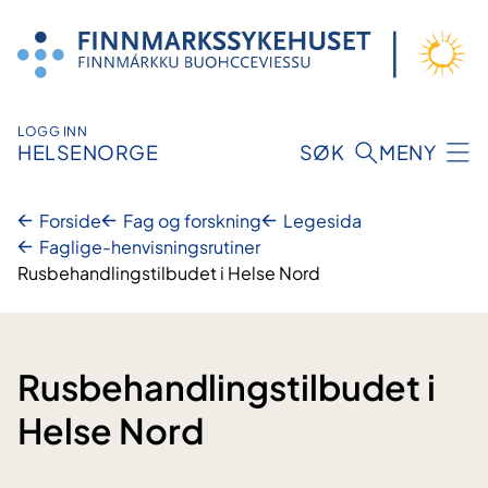
Hopp
til
innhold
LOGG INN
HELSENORGE
SØK
MENY
Forside
Fag og forskning
Legesida
Faglige-henvisningsrutiner
Rusbehandlingstilbudet i Helse Nord
Rusbehandlingstilbudet i
Helse Nord