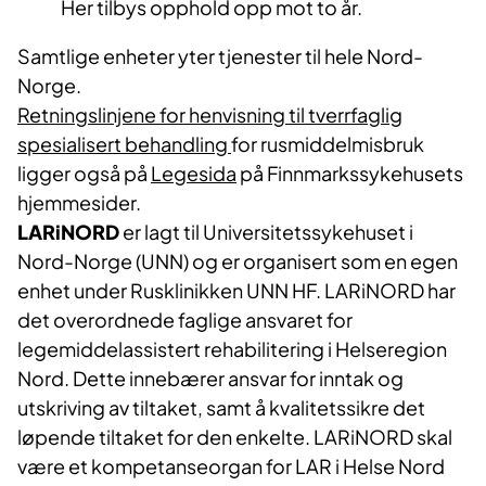
Her tilbys opphold opp mot to år.
Samtlige enheter yter tjenester til hele Nord-
Norge.
Retningslinjene for henvisning til tverrfaglig
spesialisert behandling
for rusmiddelmisbruk
ligger også på
Legesida
på Finnmarkssykehusets
hjemmesider.
LARiNORD
er lagt til Universitetssykehuset i
Nord-Norge (UNN) og er organisert som en egen
enhet under Rusklinikken UNN HF. LARiNORD har
det overordnede faglige ansvaret for
legemiddelassistert rehabilitering i Helseregion
Nord. Dette innebærer ansvar for inntak og
utskriving av tiltaket, samt å kvalitetssikre det
løpende tiltaket for den enkelte. LARiNORD skal
være et kompetanseorgan for LAR i Helse Nord