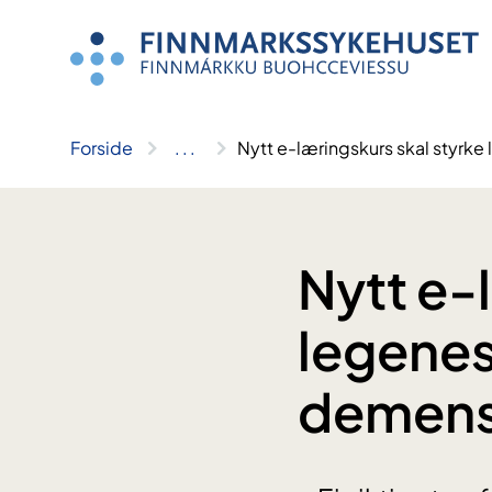
Hopp
til
innhold
Forside
..
.
Nytt e-læringskurs skal styr
Nytt e-
legene
demens