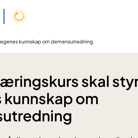
ke legenes kunnskap om demensutredning
læringskurs skal sty
s kunnskap om
utredning