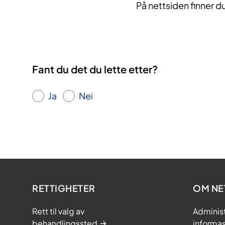
På nettsiden finner d
Fant du det du lette etter?
Ja
Nei
RETTIGHETER
OM NE
Rett til valg av
Adminis
behandlingssted
informa