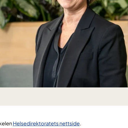
kkelen
Helsedirektoratets nettside
.