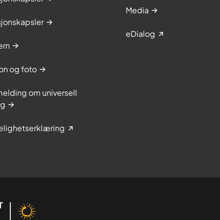
Media
sjonskapsler
eDialog
ern
on og foto
elding om universell
ng
elighetserklæring