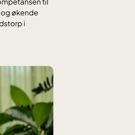
kompetansen til
g og økende
dstorp i