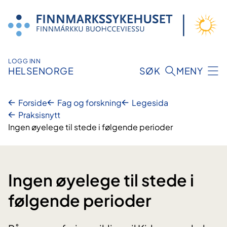
Hopp
til
innhold
LOGG INN
HELSENORGE
SØK
MENY
Forside
Fag og forskning
Legesida
Praksisnytt
Ingen øyelege til stede i følgende perioder
Ingen øyelege til stede i
følgende perioder