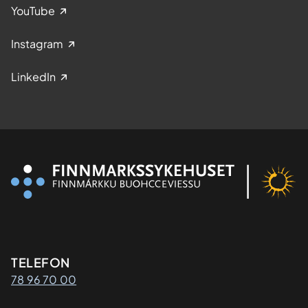
YouTube
Instagram
LinkedIn
Kontaktinformasjon
TELEFON
78 96 70 00