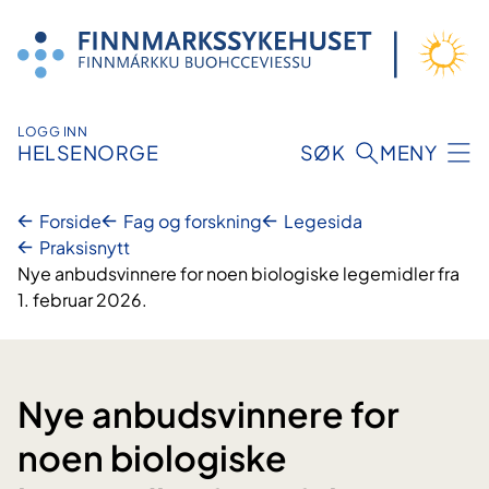
Hopp
til
innhold
LOGG INN
HELSENORGE
SØK
MENY
Forside
Fag og forskning
Legesida
Praksisnytt
Nye anbudsvinnere for noen biologiske legemidler fra
1. februar 2026.
Nye anbudsvinnere for
noen biologiske