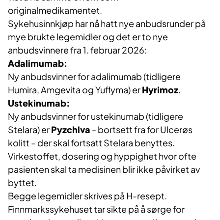
originalmedikamentet.
Sykehusinnkjøp har nå hatt nye anbudsrunder på
mye brukte legemidler og det er to nye
anbudsvinnere fra 1. februar 2026:
Adalimumab:
Ny anbudsvinner for adalimumab (tidligere
Humira, Amgevita og Yuflyma) er
Hyrimoz
.
Ustekinumab:
Ny anbudsvinner for ustekinumab (tidligere
Stelara) er
Pyzchiva
- bortsett fra for Ulcerøs
kolitt – der skal fortsatt Stelara benyttes.
Virkestoffet, dosering og hyppighet hvor ofte
pasienten skal ta medisinen blir ikke påvirket av
byttet.
Begge legemidler skrives på H-resept.
Finnmarkssykehuset tar sikte på å sørge for