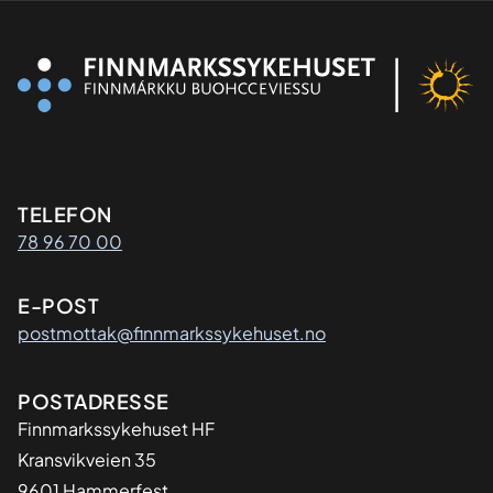
Kontaktinformasjon
TELEFON
78 96 70 00
E-POST
postmottak@finnmarkssykehuset.no
Adresse
POSTADRESSE
Finnmarkssykehuset HF
Kransvikveien 35
9601 Hammerfest