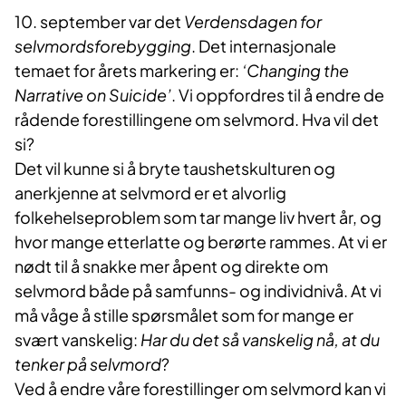
10. september var det
Verdensdagen for
selvmordsforebygging
. Det internasjonale
temaet for årets markering er:
‘Changing the
Narrative on Suicide’
. Vi oppfordres til å endre de
rådende forestillingene om selvmord. Hva vil det
si?
Det vil kunne si å bryte taushetskulturen og
anerkjenne at selvmord er et alvorlig
folkehelseproblem som tar mange liv hvert år, og
hvor mange etterlatte og berørte rammes. At vi er
nødt til å snakke mer åpent og direkte om
selvmord både på samfunns- og individnivå. At vi
må våge å stille spørsmålet som for mange er
svært vanskelig:
Har du det så vanskelig nå, at du
tenker på selvmord
?
Ved å endre våre forestillinger om selvmord kan vi