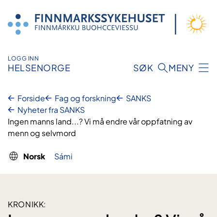
Hopp
til
innhold
LOGG INN
HELSENORGE
SØK
MENY
Forside
Fag og forskning
SANKS
Nyheter fra SANKS
Ingen manns land...? Vi må endre vår oppfatning av
menn og selvmord
Norsk
Sámi
KRONIKK: