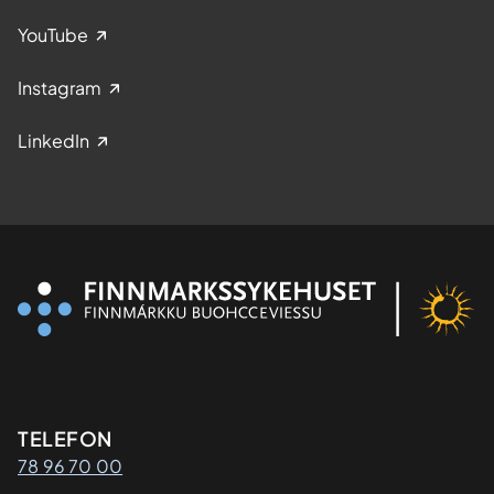
YouTube
Instagram
LinkedIn
Kontaktinformasjon
TELEFON
78 96 70 00