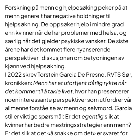
Forskning på menn og hjelpesøking peker på at
menn generelt har negative holdninger til
hjelpsøkning. De oppsøker hjelp i mindre grad
enn kvinner når de har problemer med helsa, og
særlig når det gjelder psykiske vansker. De siste
årene har det kommet flere nyanserende
perspektiver i diskusjonen om betydningen av
kjønn ved hjelpsøkning.
I 2022 skrev Torstein Garcia De Presno, RVTS Sør,
kronikken:
Menn har et ufortjent dårlig rykte når
det kommer til å takle livet,
hvor han presenterer
noen interessante perspektiver som utfordrer vår
allmenne forståelse av menn og selvmord
.
Garcia
stiller viktige spørsmål: Er det
egentlig
slik at
kvinner har bedre mestringsstrategier enn menn?
Er det slik at det «å snakke om det» er svaret for