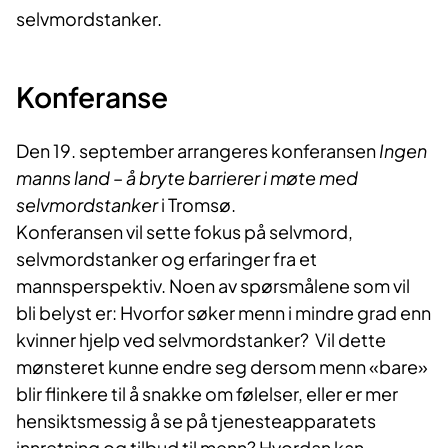
selvmordstanker.
Konferanse
Den 19. september arrangeres konferansen
Ingen
manns land – å bryte barrierer i møte med
selvmordstanker
i Tromsø.
Konferansen vil sette fokus på selvmord,
selvmordstanker og erfaringer fra et
mannsperspektiv. Noen av spørsmålene som vil
bli belyst er: Hvorfor søker menn i mindre grad enn
kvinner hjelp ved selvmordstanker? Vil dette
mønsteret kunne endre seg dersom menn «bare»
blir flinkere til å snakke om følelser, eller er mer
hensiktsmessig å se på tjenesteapparatets
innretning og tilbud til menn? Hvordan kan