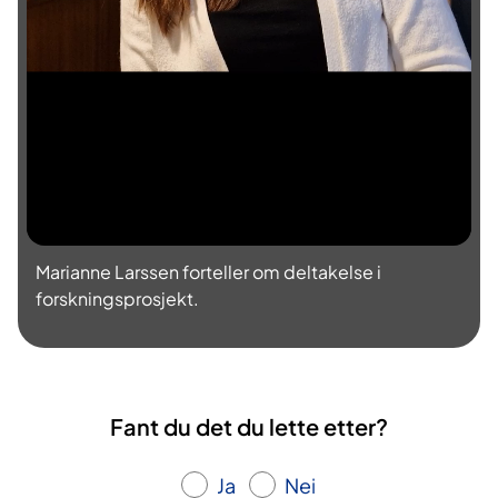
l
l
a
v
v
i
Marianne Larssen forteller om deltakelse i
forskningsprosjekt.
d
e
o
Fant du det du lette etter?
Ja
Nei