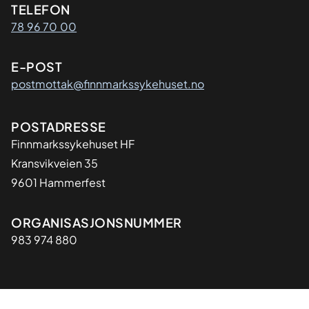
Kontaktinformasjon
TELEFON
78 96 70 00
E-POST
postmottak@finnmarkssykehuset.no
Adresse
POSTADRESSE
Finnmarkssykehuset HF
Kransvikveien 35
9601 Hammerfest
Organisasjon
ORGANISASJONSNUMMER
983 974 880