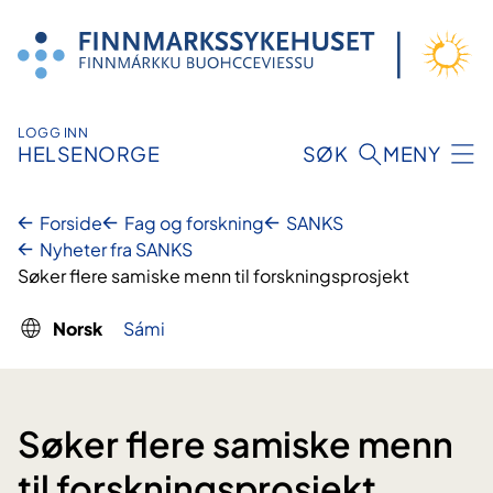
Hopp
til
innhold
LOGG INN
HELSENORGE
SØK
MENY
Forside
Fag og forskning
SANKS
Nyheter fra SANKS
Søker flere samiske menn til forskningsprosjekt
Norsk
Sámi
Søker flere samiske menn
til forskningsprosjekt