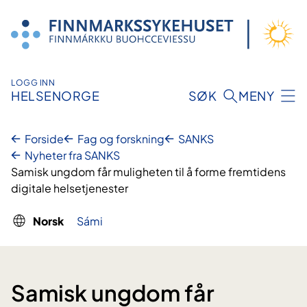
Hopp
til
innhold
LOGG INN
HELSENORGE
SØK
MENY
Forside
Fag og forskning
SANKS
Nyheter fra SANKS
Samisk ungdom får muligheten til å forme fremtidens
digitale helsetjenester
Norsk
Sámi
Samisk ungdom får