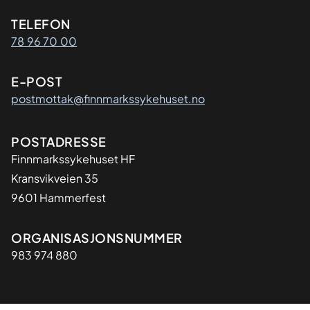
Kontaktinformasjon
TELEFON
78 96 70 00
E-POST
postmottak@finnmarkssykehuset.no
Adresse
POSTADRESSE
Finnmarkssykehuset HF
Kransvikveien 35
9601 Hammerfest
Organisasjon
ORGANISASJONSNUMMER
983 974 880