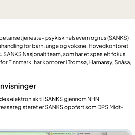
petansetjeneste- psykisk helsevern og rus (SANKS)
behandling for barn, unge og voksne. Hovedkontoret
jok. SANKS Nasjonalt team, som har et spesielt fokus
for Finnmark, har kontorer i Tromsø, Hamarøy, Snåsa,
envisninger
ndes elektronisk til SANKS gjennom NHN
dresseregisteret er SANKS oppført som DPS Midt-