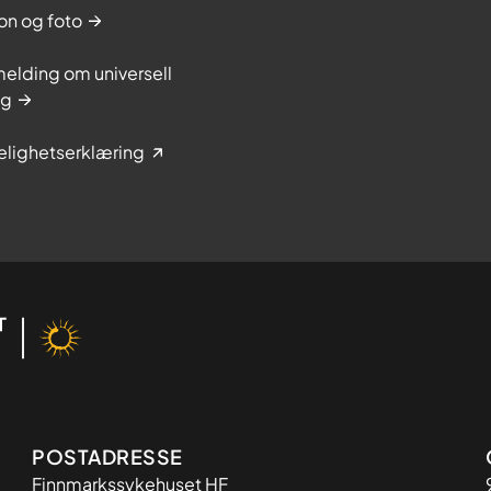
on og foto
elding om universell
ng
elighetserklæring
Adresse
POSTADRESSE
Finnmarkssykehuset HF