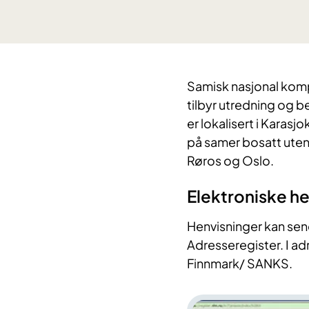
Samisk nasjonal kom
tilbyr utredning og 
er lokalisert i Karas
på samer bosatt uten
Røros og Oslo.
Elektroniske h
Henvisninger kan se
Adresseregister. I a
Finnmark/ SANKS.