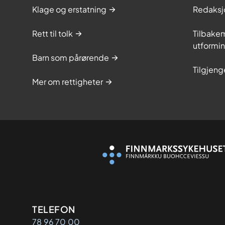
Klage og erstatning
Redaksj
Rett til tolk
Tilbakem
utformi
Barn som pårørende
Tilgjeng
Mer om rettigheter
Kontaktinformasjon
TELEFON
78 96 70 00