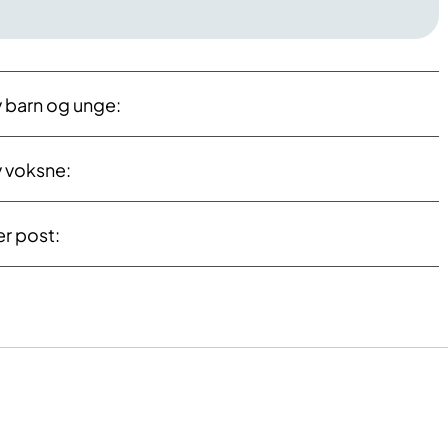
 barn og unge:
v voksne:
r post: