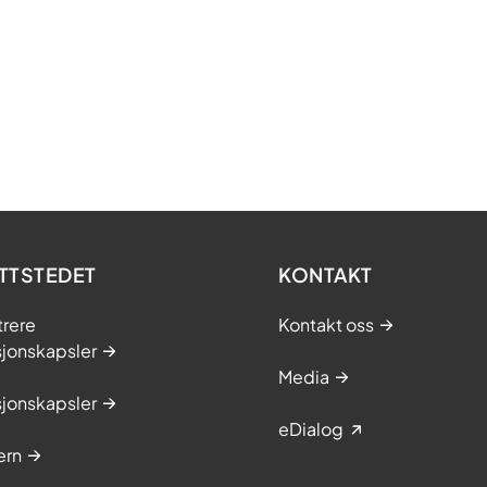
TTSTEDET
KONTAKT
trere
Kontakt oss
sjonskapsler
Media
sjonskapsler
eDialog
ern