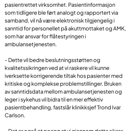
pasientrettet virksomhet. Pasientinformasjon
som tidligere ble ført analogt og rapportert via
samband, vil nå være elektronisk tilgjengelig i
sanntid for personellet på akuttmottaket og AMK,
som har ansvar for flåtestyringen i
ambulansetjenesten.
- Dette vil bedre beslutningsstøtten og
kvalitetssikringen ved at vi raskere vil kunne
iverksette korrigerende tiltak hos pasienter med
kritiske og komplekse problemstillinger. Bruken
av sanntidsdata mellom ambulansetjenesten og
leger i sykehus vil bidra til en mer effektiv
pasientbehandling, fastslår klinikksjef Trond Ivar
Carlson.
- Det er også et poeng at vi gjennom dette sikrer