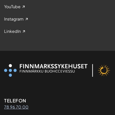
YouTube
Instagram
LinkedIn
Kontaktinformasjon
TELEFON
78 96 70 00