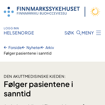
Hopp
til
innhold
LOGG INN
HELSENORGE
SØK
MENY
Forside
Nyheter
Arkiv
Følger pasientene i sanntid
DEN AKUTTMEDISINSKE KJEDEN:
Følger pasientene i
sanntid