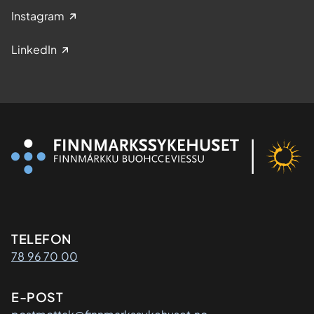
Instagram
LinkedIn
Kontaktinformasjon
TELEFON
78 96 70 00
E-POST