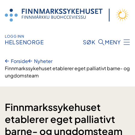
Hopp
til
innhold
LOGG INN
HELSENORGE
SØK
MENY
Forside
Nyheter
Finnmarkssykehuset etablerer eget palliativt barne- og
ungdomsteam
Finnmarkssykehuset
etablerer eget palliativt
barne- og ungdomsteam