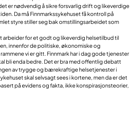
det er nødvendig å sikre forsvarlig drift og likeverdige
tiden. Da må Finnmarkssykehuset få kontroll på
et styre stiller seg bak omstillingsarbeidet som
arbeider for et godt og likeverdig helsetilbud til
nen, innenfor de politiske, økonomiske og
mmene vi er gitt. Finnmark har i dag gode tjenester
kal bli enda bedre. Det er bra med offentlig debatt
klingen av trygge og bærekraftige helsetjenester i
ykehuset skal selvsagt sees i kortene, men da er det
 basert på evidens og fakta, ikke konspirasjonsteorier,