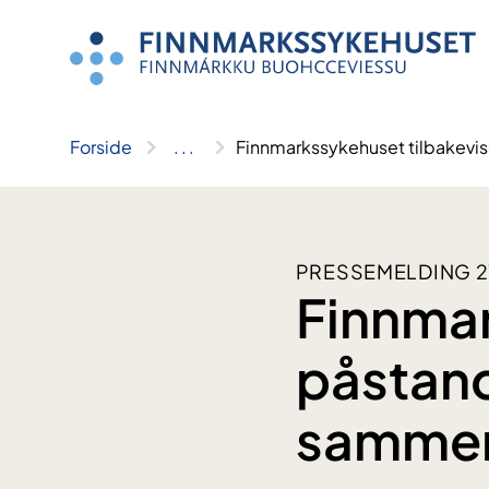
Hopp
til
innhold
Forside
..
.
Finnmarkssykehuset tilbakevis
PRESSEMELDING 21
Finnmar
påstand
sammenb