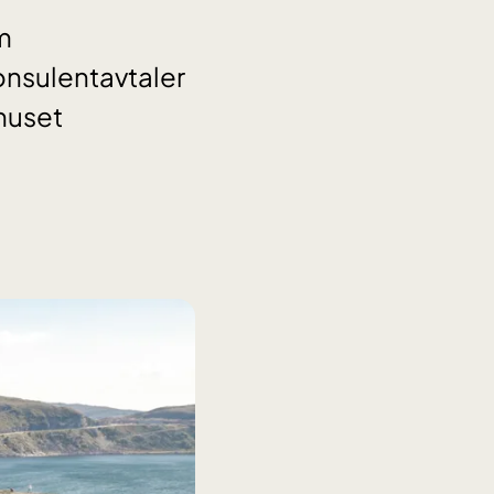
m
onsulentavtaler
huset