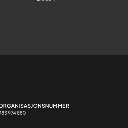
Organisasjon
ORGANISASJONSNUMMER
983 974 880