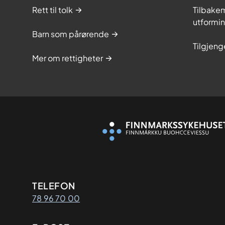
Rett til tolk
Tilbakem
utformi
Barn som pårørende
Tilgjeng
Mer om rettigheter
Kontaktinformasjon
TELEFON
78 96 70 00