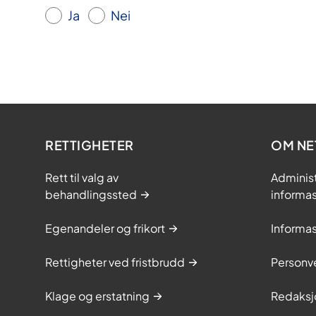
Ja
Nei
RETTIGHETER
OM NE
Rett til valg av
Adminis
behandlingssted
informa
Egenandeler og frikort
Informa
Rettigheter ved fristbrudd
Personv
Klage og erstatning
Redaksj