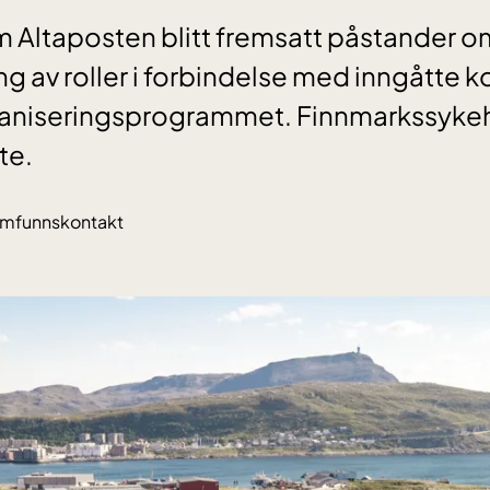
 Altaposten blitt fremsatt påstander o
av roller i forbindelse med inngåtte k
organiseringsprogrammet. Finnmarkssyke
te.
mfunnskontakt