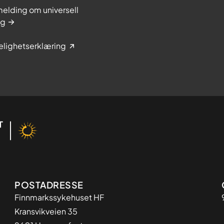
elding om universell
ng
elighetserklæring
Adresse
POSTADRESSE
Finnmarkssykehuset HF
Kransvikveien 35