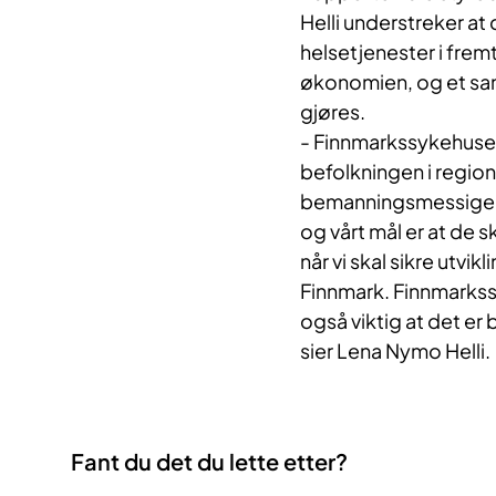
Helli understreker at 
helsetjenester i frem
økonomien, og et saml
gjøres.
- Finnmarkssykehuset 
befolkningen i regio
bemanningsmessige ra
og vårt mål er at de s
når vi skal sikre utvi
Finnmark. Finnmarkss
også viktig at det er
sier Lena Nymo Helli.
Fant du det du lette etter?