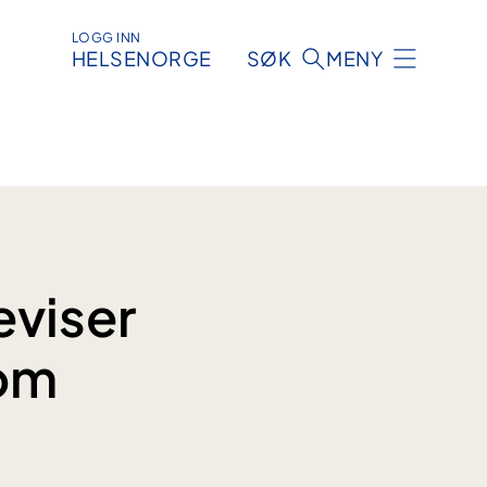
LOGG INN
HELSENORGE
SØK
MENY
eviser
 om