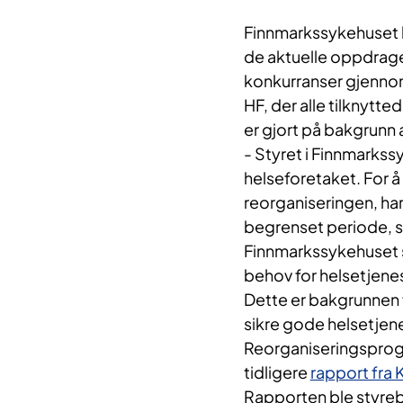
Finnmarkssykehuset ha
de aktuelle oppdrag
konkurranser gjenno
HF, der alle tilknytted
er gjort på bakgrunn a
- Styret i Finnmarks
helseforetaket. For å
reorganiseringen, har 
begrenset periode, si
Finnmarkssykehuset st
behov for helsetjenes
Dette er bakgrunnen f
sikre gode helsetjene
Reorganiseringsprog
tidligere
rapport fra
Rapporten ble styre