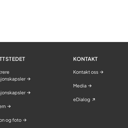
TTSTEDET
KONTAKT
trere
Kontakt oss
sjonskapsler
Media
sjonskapsler
eDialog
ern
on og foto