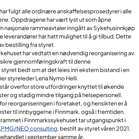
r fulgt alle ordinære anskaffelsesprosedyrer i alle
ene. Oppdragene har vært lyst ut som åpne
m nasjonale rammeavtaler inngått av Sykehusinnkjøp
e leverandører har hatt mulighet til å gi tilbud. Dette
v bestilling fra styret.
sykehuset har vedtatt en nødvendig reorganisering av
 sikre gjennomføringskraft til denne
styret bedt om at det leies inn ekstern bistand i en
er styreleder Lena Nymo Helli.
år overfor store utfordringer knyttet til økende
ter og stadig mindre tilgang på helsepersonell.
or reorganiseringen i foretaket, og hensikten er å
ster til innbyggerne i Finnmark, også i fremtiden.
rammet i Finnmarkssykehuset tar utgangspunkt i
 KPMG/NEO consulting
, bestilt av styret våren 2021.
behandlet i september samme år.