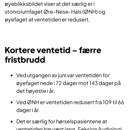
øyeblikksbildet viser at det særlig er i
storvolumfaget Øre-Nese-Hals (ØNH) og
øyefaget at ventetiden er redusert.
Kortere ventetid – færre
fristbrudd
Ved utgangen av juni var ventetiden for
øyefaget nede i 72 dager mot 143 dager på
det høyeste i år.
Ved ØNH er ventetiden redusert fra 109 til 66
dager i år.
Det er særlig for hørselspasientene at
ventetiden har vært lang. Seksjon Audiologi