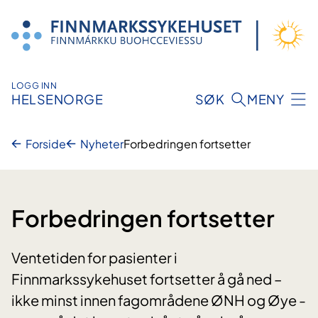
Hopp
til
innhold
LOGG INN
HELSENORGE
SØK
MENY
Forside
Nyheter
Forbedringen fortsetter
Forbedringen fortsetter
Ventetiden for pasienter i
Finnmarkssykehuset fortsetter å gå ned –
ikke minst innen fagområdene ØNH og Øye -