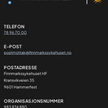
Kontaktinformasjon
TELEFON
78 96 70 00
E-POST
postmottak@finnmarkssykehuset.no
Adresse
POSTADRESSE
Finnmarkssykehuset HF
Kransvikveien 35
9601 Hammerfest
Organisasjon
ORGANISASJONSNUMMER
983 974 880