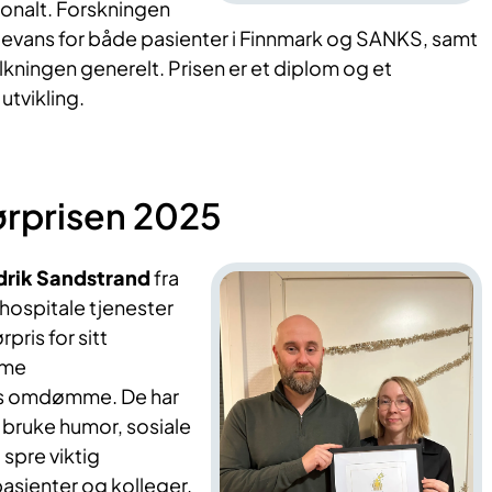
jonalt. Forskningen
elevans for både pasienter i Finnmark og SANKS, samt
kningen generelt. Prisen er et diplom og et
utvikling.
rprisen 2025
drik Sandstrand
fra
hospitale tjenester
pris for sitt
mme
s omdømme. De har
 å bruke humor, sosiale
 spre viktig
pasienter og kolleger.