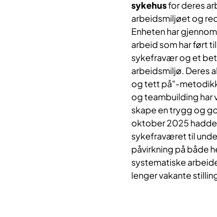
sykehus
for deres a
arbeidsmiljøet og re
Enheten har gjennomf
arbeid som har ført ti
sykefravær og et bet
arbeidsmiljø. Deres ak
og tett på"-metodik
og teambuilding har 
skape en trygg og go
oktober 2025 hadde 
sykefraværet til unde
påvirkning på både he
systematiske arbeidet
lenger vakante stillin