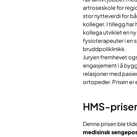
artroseskole for reg
stor nytteverdi for b
kolleger. I tillegg h
kollega utviklet en ny 
fysioterapeuter i en
bruddpoliklinikk.
Juryen fremhevet og
engasjement i å bygge 
relasjoner med pasie
ortopeder. Prisen er 
HMS-prise
Denne prisen ble tild
medisinsk sengepo