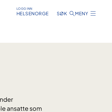
LOGG INN
HELSENORGE
SØK
MENY
under
ble ansatte som