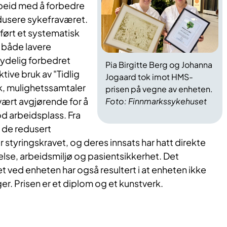
rbeid med å forbedre
dusere sykefraværet.
ørt et systematisk
l både lavere
ydelig forbedret
Pia Birgitte Berg og Johanna
tive bruk av "Tidlig
Jogaard tok imot HMS-
k, mulighetssamtaler
prisen på vegne av enheten.
vært avgjørende for å
Foto: Finnmarkssykehuset
d arbeidsplass. Fra
de redusert
r styringskravet, og deres innsats har hatt direkte
lse, arbeidsmiljø og pasientsikkerhet. Det
 ved enheten har også resultert i at enheten ikke
ger. Prisen er et diplom og et kunstverk.