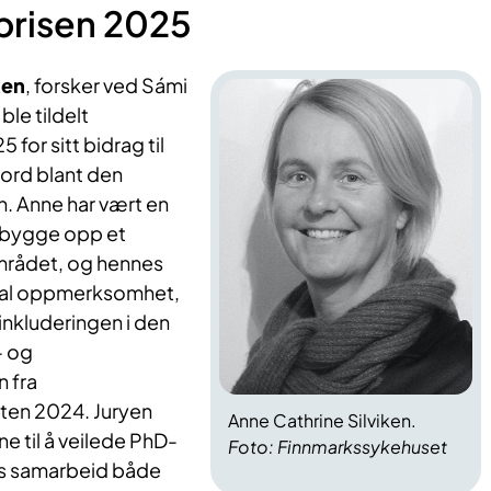
prisen 2025
ken
, forsker ved Sámi
ble tildelt
for sitt bidrag til
ord blant den
. Anne har vært en
å bygge opp et
mrådet, og hennes
onal oppmerksomhet,
inkluderingen i den
- og
 fra
sten 2024. Juryen
Anne Cathrine Silviken.
e til å veilede PhD-
Foto: Finnmarkssykehuset
s samarbeid både