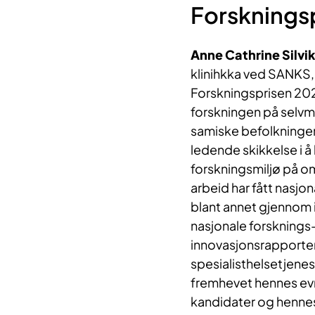
Forsknings
Anne Cathrine Silvi
klinihkka ved SANKS, 
Forskningsprisen 2025 
forskningen på selvm
samiske befolkningen
ledende skikkelse i 
forskningsmiljø på o
arbeid har fått nasj
blant annet gjennom 
nasjonale forsknings
innovasjonsrapporten
spesialisthelsetjene
fremhevet hennes evn
kandidater og henne