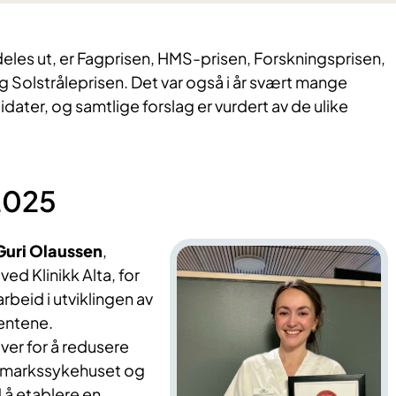
eles ut, er Fagprisen, HMS-prisen, Forskningsprisen,
Solstråleprisen. Det var også i år svært mange
dater, og samtlige forslag er vurdert av de ulike
2025
Guri Olaussen
,
ed Klinikk Alta, for
beid i utviklingen av
ientene.
iver for å redusere
nnmarkssykehuset og
 å etablere en