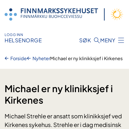
Hopp
til
innhold
LOGG INN
HELSENORGE
SØK
MENY
Forside
Nyheter
Michael er ny klinikksjef i Kirkenes
Michael er ny klinikksjef i
Kirkenes
Michael Strehle er ansatt som klinikksjef ved
Kirkenes sykehus. Strehle er i dag medisinsk