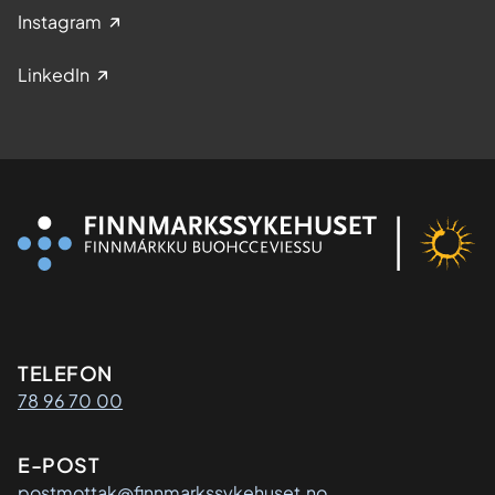
Instagram
LinkedIn
Kontaktinformasjon
TELEFON
78 96 70 00
E-POST
postmottak@finnmarkssykehuset.no