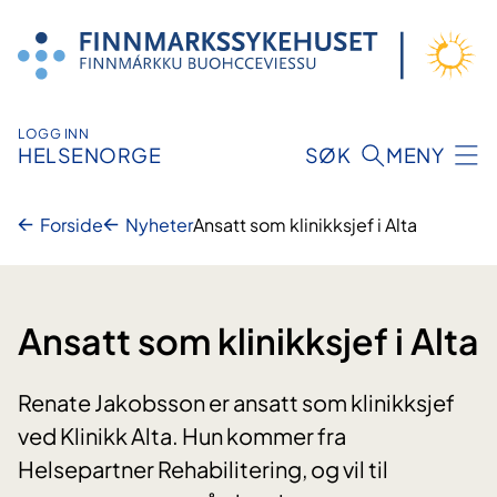
Hopp
til
innhold
LOGG INN
HELSENORGE
SØK
MENY
Forside
Nyheter
Ansatt som klinikksjef i Alta
Ansatt som klinikksjef i Alta
Renate Jakobsson er ansatt som klinikksjef
ved Klinikk Alta. Hun kommer fra
Helsepartner Rehabilitering, og vil til