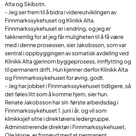
Alta og Skibotn.
- Jeg ser frem til å bidra i videreutviklingen av
Finnmarkssykehuset og Klinikk Alta.
Finnmarkssykehuset er i endring, og jeg er
takknemlig for at jeg får muligheten til å få være
med i denne prosessen, sier Jakobsson, som var
sentral i oppbyggingen av somatisk avdeling ved
Klinikk Alta gjennom byggeprosess, innflytting og
til permanent drift. Hun kjenner derfor Klinikk Alta
og Finnmarkssykehuset for øvrig, godt.
- Jeg har jobbet i Finnmarkssykehuset tidligere, så
det føles litt som å komme hjem, sier hun.
Renate Jakobsson har sin første arbeidsdag i
Finnmarkssykehuset 1. juni i år, og vil som
klinikksjef sitte i direktørens ledergruppe.
Administrerende direktør i Finnmarkssykehuset,
Ole Hope, er fornøyd med at permanent