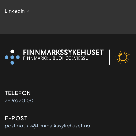
LinkedIn
Kontaktinformasjon
TELEFON
78 96 70 00
E-POST
postmottak@finnmarkssykehuset.no