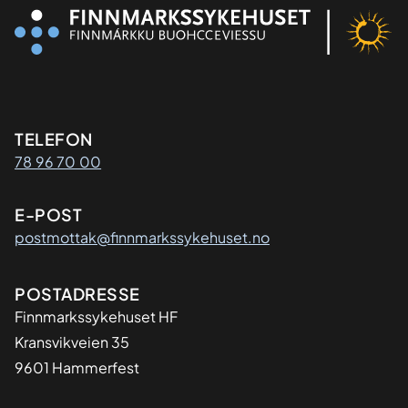
Kontaktinformasjon
TELEFON
78 96 70 00
E-POST
postmottak@finnmarkssykehuset.no
Adresse
POSTADRESSE
Finnmarkssykehuset HF
Kransvikveien 35
9601 Hammerfest