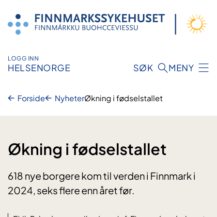
Hopp
til
innhold
LOGG INN
HELSENORGE
SØK
MENY
Forside
Nyheter
Økning i fødselstallet
Økning i fødselstallet
618 nye borgere kom til verden i Finnmark i
2024, seks flere enn året før.