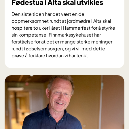
Fødestua i Alta skal utvikles
Den siste tiden har det vært en del
oppmerksomhet rundt at jordmødre i Alta skal
hospitere to uker i året i Hammerfest for å styrke
sin kompetanse. Finnmarkssykehuset har
forståelse for at det er mange sterke meninger
rundt fødselsomsorgen, og vi vil med dette
prøve å forklare hvordan vi har tenkt.
F
ø
d
e
s
t
u
a
i
A