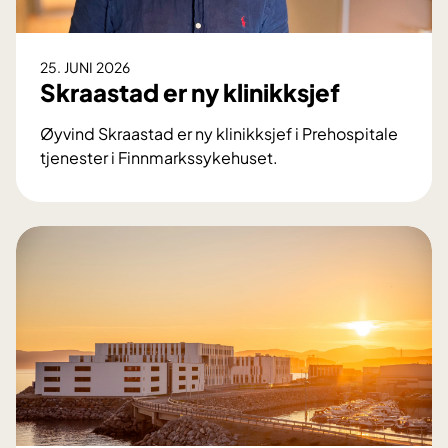
l
t
a
25. JUNI 2026
s
Skraastad er ny klinikksjef
k
a
Øyvind Skraastad er ny klinikksjef i Prehospitale
l
tjenester i Finnmarkssykehuset.
u
S
t
k
v
r
i
a
k
a
l
s
e
t
s
a
d
e
r
n