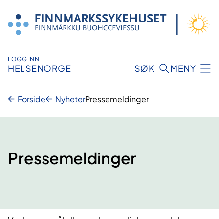
Hopp
til
innhold
LOGG INN
HELSENORGE
SØK
MENY
Forside
Nyheter
Pressemeldinger
Pressemeldinger