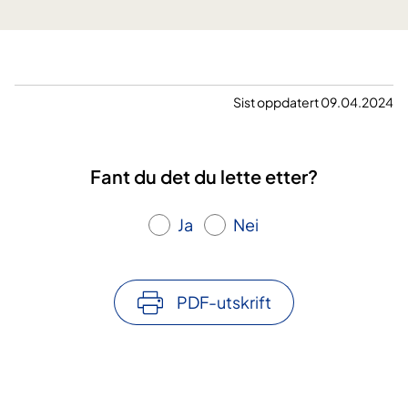
n
i
n
g
e
Sist oppdatert 09.04.2024
n
f
o
Fant du det du lette etter?
r
e
Ja
Nei
t
s
o
l
PDF-utskrift
i
d
h
e
l