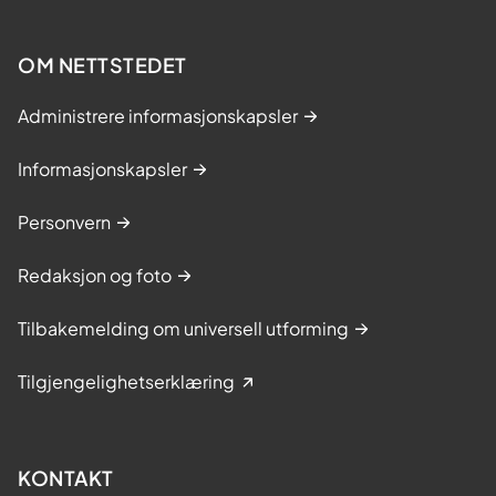
s
k
a
OM NETTSTEDET
p
Administrere informasjonskapsler
Informasjonskapsler
Personvern
Redaksjon og foto
Tilbakemelding om universell utforming
Tilgjengelighetserklæring
KONTAKT