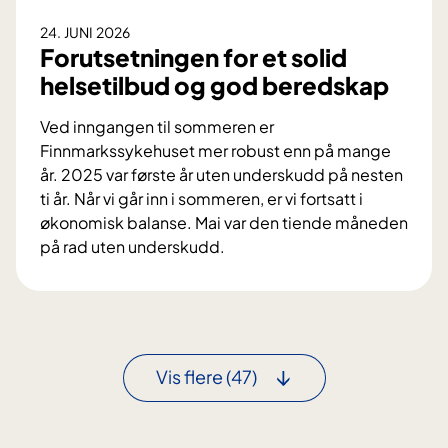
y
24. JUNI 2026
k
Forutsetningen for et solid
l
helsetilbud og god beredskap
i
n
Ved inngangen til sommeren er
i
Finnmarkssykehuset mer robust enn på mange
k
år. 2025 var første år uten underskudd på nesten
k
ti år. Når vi går inn i sommeren, er vi fortsatt i
s
økonomisk balanse. Mai var den tiende måneden
j
på rad uten underskudd.
e
F
f
o
r
u
t
Vis flere
(47)
s
e
t