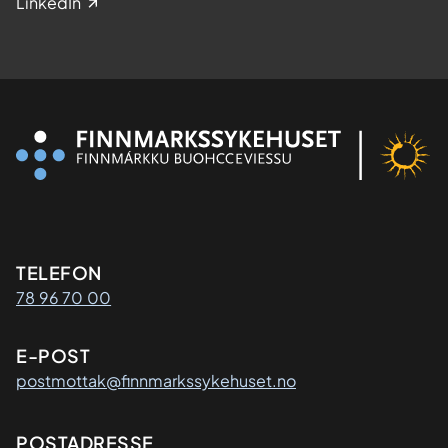
LinkedIn
Kontaktinformasjon
TELEFON
78 96 70 00
E-POST
postmottak@finnmarkssykehuset.no
Adresse
POSTADRESSE