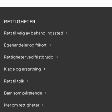
s
e
t
RETTIGHETER
i
l
Rett til valg av behandlingssted
b
u
Egenandeler og frikort
d
o
Rettigheter ved fristbrudd
g
g
Klage og erstatning
o
d
Rett til tolk
b
e
Barn som pårørende
r
e
Mer om rettigheter
d