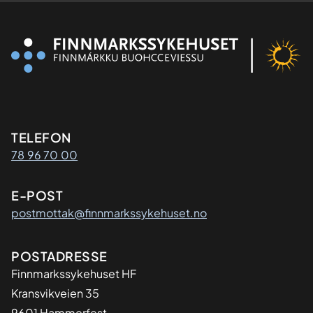
Kontaktinformasjon
TELEFON
78 96 70 00
E-POST
postmottak@finnmarkssykehuset.no
Adresse
POSTADRESSE
Finnmarkssykehuset HF
Kransvikveien 35
9601 Hammerfest