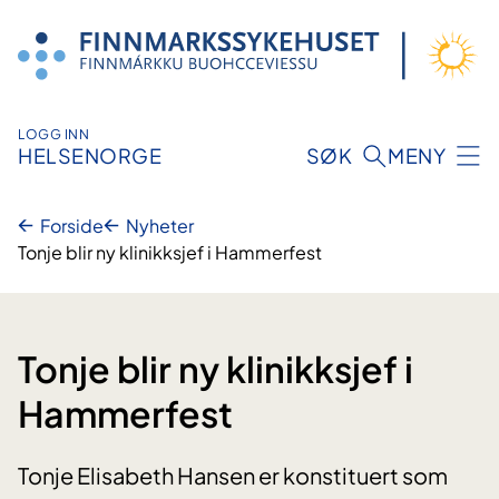
Hopp
til
innhold
LOGG INN
HELSENORGE
SØK
MENY
Forside
Nyheter
Tonje blir ny klinikksjef i Hammerfest
Tonje blir ny klinikksjef i
Hammerfest
Tonje Elisabeth Hansen er konstituert som