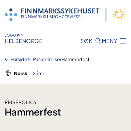
Hopp
til
innhold
LOGG INN
HELSENORGE
SØK
MENY
Forside
Pasientreiser
Hammerfest
Norsk
Sámi
REISEPOLICY
Hammerfest