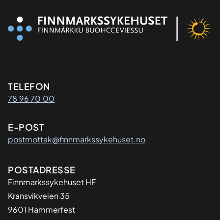
Kontaktinformasjon
TELEFON
78 96 70 00
E-POST
postmottak@finnmarkssykehuset.no
Adresse
POSTADRESSE
Finnmarkssykehuset HF
Kransvikveien 35
9601 Hammerfest