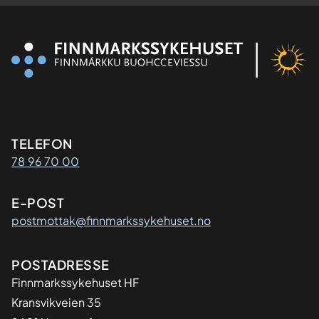
Kontaktinformasjon
TELEFON
78 96 70 00
E-POST
postmottak@finnmarkssykehuset.no
Adresse
POSTADRESSE
Finnmarkssykehuset HF
Kransvikveien 35