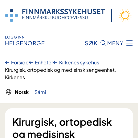
Hopp
til
innhold
LOGG INN
HELSENORGE
SØK
MENY
Forside
Enheter
Kirkenes sykehus
Kirurgisk, ortopedisk og medisinsk sengeenhet,
Kirkenes
Norsk
Sámi
Kirurgisk, ortopedisk
og medisinsk