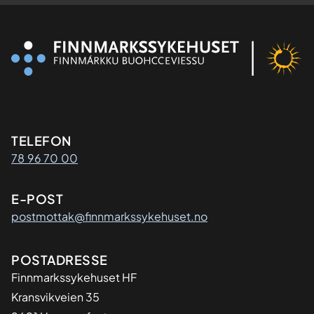
Kontaktinformasjon
TELEFON
78 96 70 00
E-POST
postmottak@finnmarkssykehuset.no
Adresse
POSTADRESSE
Finnmarkssykehuset HF
Kransvikveien 35