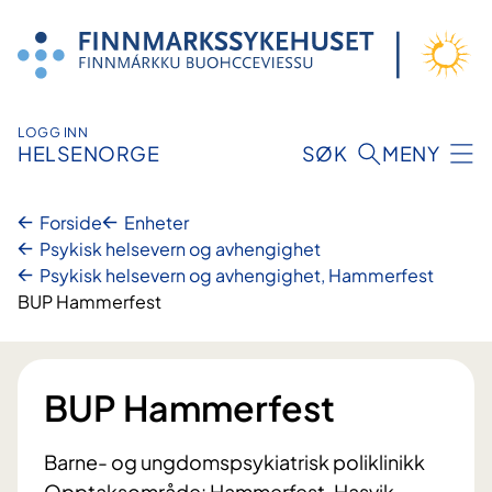
Hopp
til
innhold
LOGG INN
HELSENORGE
SØK
MENY
Forside
Enheter
Psykisk helsevern og avhengighet
Psykisk helsevern og avhengighet, Hammerfest
BUP Hammerfest
BUP Hammerfest
Barne- og ungdomspsykiatrisk poliklinikk
Opptaksområde: Hammerfest, Hasvik,