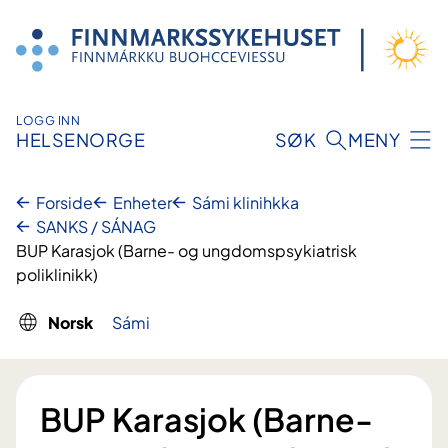
Hopp
til
innhold
LOGG INN
HELSENORGE
SØK
MENY
Forside
Enheter
Sámi klinihkka
SANKS / SÁNAG
BUP Karasjok (Barne- og ungdomspsykiatrisk
poliklinikk)
Norsk
Sámi
BUP Karasjok (Barne-