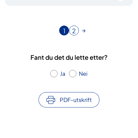
1
2
N
G
å
å
v
t
æ
i
Fant du det du lette etter?
r
l
e
s
Ja
Nei
n
i
d
d
e
e
s
PDF-utskrift
i
d
e