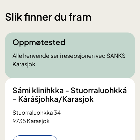
Slik finner du fram
Oppmøtested
Alle henvendelser i resepsjonen ved SANKS
Karasjok.
Sámi klinihkka - Stuorraluohkká
- Kárášjohka/Karasjok
Stuorraluohkka 34
9735 Karasjok