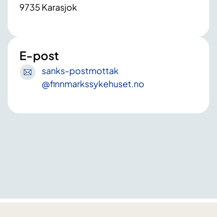
9735 Karasjok
E-post
sanks-postmottak
@finnmarkssykehuset
.no