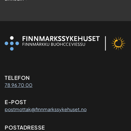
Kontaktinformasjon
TELEFON
78 96 70 00
E-POST
postmottak@finnmarkssykehuset.no
Adresse
POSTADRESSE