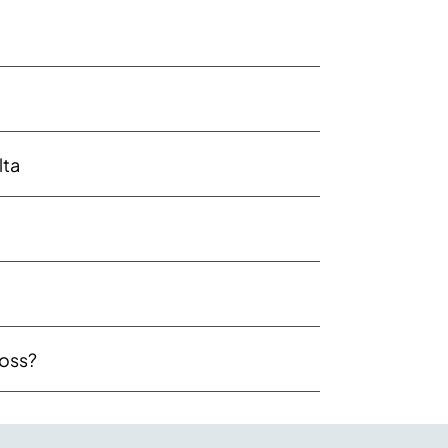
lta
 oss?