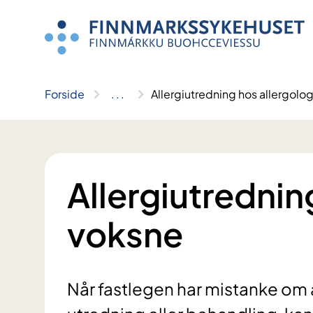
Hopp
til
innhold
Forside
..
.
Allergiutredning hos allergolo
Allergiutrednin
voksne
Når fastlegen har mistanke om al