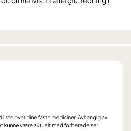
u bli henvist til allergiutredning i
d liste over dine faste medisiner. Avhengig av
 det kunne være aktuelt med forberedelser