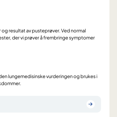
og resultat av pusteprøver. Ved normal
ster, der vi prøver å frembringe symptomer
v den lungemedisinske vurderingen og brukes i
sykdommer.