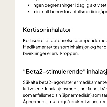
ingen begrensninger i daglig aktivitet
minimalt behov for anfallsmedisin (å
Kortisoninhalator
Kortison er et betennelsesdempende med
Medikamentet tas som inhalasjon og har de
bivirkninger ellers i kroppen.
”Beta2-stimulerende” inhalas
Såkalte beta2-agonister er medikamenter
luftveiene. Inhalasjonsmedisiner finnes b
som anfallsmedisin (åpnermedisin) som t
Åpnermedisin kan også brukes før anstren