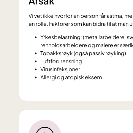
Årsak
Vi vet ikke hvorfor en person får astma, men
en rolle. Faktorer som kan bidra til at man u
Yrkesbelastning: (metallarbeidere, sve
renholdsarbeidere og malere er særlig
Tobakksrøyk (også passiv røyking)
Luftforurensning
Virusinfeksjoner
Allergi og atopisk eksem