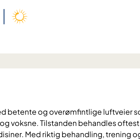
d betente og overømfintlige luftveier 
g voksne. Tilstanden behandles oftest
isiner. Med riktig behandling, trening o