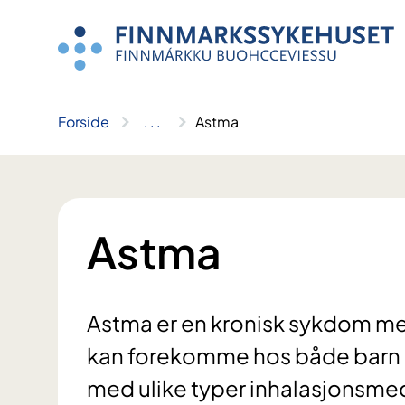
Hopp
til
innhold
Forside
..
.
Astma
Astma
Astma er en kronisk sykdom me
kan forekomme hos både barn o
med ulike typer inhalasjonsmed