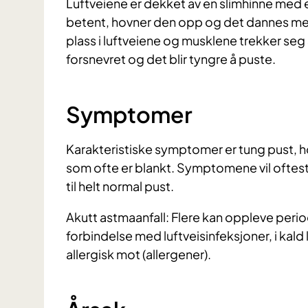
Luftveiene er dekket av en slimhinne med et
betent, hovner den opp og det dannes mer
plass i luftveiene og musklene trekker seg s
forsnevret og det blir tyngre å puste.
Symptomer
Karakteristiske symptomer er tung pust, ho
som ofte er blankt. Symptomene vil oftest v
til helt normal pust.
Akutt astmaanfall: Flere kan oppleve peri
forbindelse med luftveisinfeksjoner, i kald
allergisk mot (allergener).