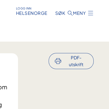
LOGG INN
HELSENORGE
SØK
MENY
PDF-
utskrift
som
g