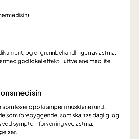
pnermedisin)
ikament, og er grunnbehandlingen av astma.
rmed god lokal effekt i luftveiene med lite
jonsmedisin
 som løser opp kramper i musklene rundt
åde som forebyggende, som skal tas daglig, og
as ved symptomforverring ved astma.
gelser.