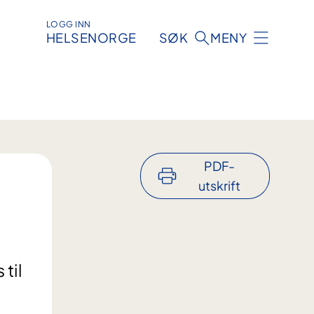
LOGG INN
HELSENORGE
SØK
MENY
PDF-
utskrift
 til