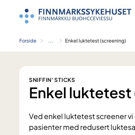
Hopp
til
innhold
Forside
..
.
Enkel luktetest (screening)
SNIFFIN' STICKS
Enkel luktetest
Ved enkel luktetest screener vi d
pasienter med redusert luktes