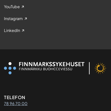
YouTube
Instagram
LinkedIn
Kontaktinformasjon
TELEFON
78 96 70 00