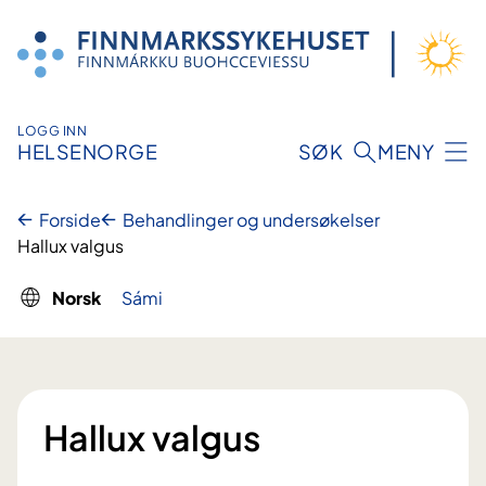
Hopp
til
innhold
LOGG INN
HELSENORGE
SØK
MENY
Forside
Behandlinger og undersøkelser
Hallux valgus
Norsk
Sámi
Hallux valgus