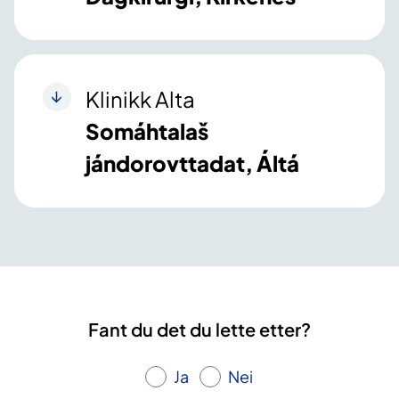
Klinikk Alta
Somáhtalaš
jándorovttadat, Áltá
Fant du det du lette etter?
Ja
Nei