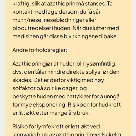
kraftig, slik at azathioprin må stanses. Ta
kontakt med lege dersom du få sår i
munn/nese, neseblødninger eller
blodutredelser i huden. Når du slutter med
medisinen går disse bivirkningene tilbake.
Andre forholdsregler:
Azathioprin gjør at huden blir lysømfintlig,
dvs. den tåler mindre direkte sollys før den
skades. Det er derfor viktig med høy
solfaktor på solrike dager, og
beskytte huden med hatt/klær for å unngå
for mye eksponering. Risikoen for hudkreft
er litt økt etter mange års bruk.
Risiko for lymfekreft er lett økt ved
langvarig bruk av azathioprin, hovedsakelig