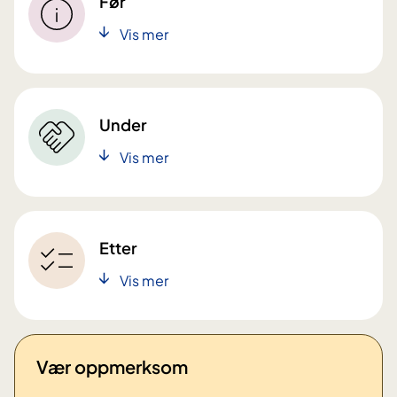
Før
Vis mer
Under
Vis mer
Etter
Vis mer
Vær oppmerksom