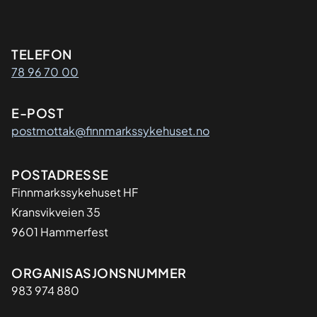
Kontaktinformasjon
TELEFON
78 96 70 00
E-POST
postmottak@finnmarkssykehuset.no
Adresse
POSTADRESSE
Finnmarkssykehuset HF
Kransvikveien 35
9601 Hammerfest
Organisasjon
ORGANISASJONSNUMMER
983 974 880