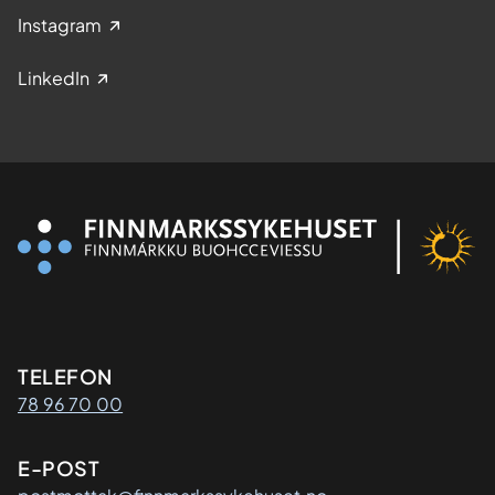
Instagram
LinkedIn
Kontaktinformasjon
TELEFON
78 96 70 00
E-POST