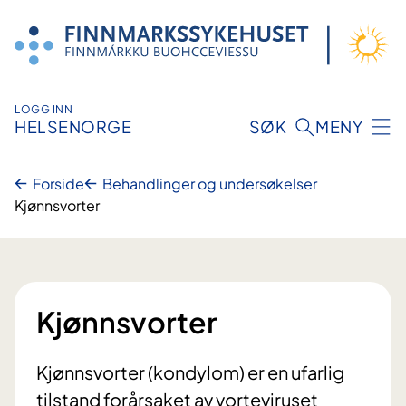
Hopp
til
innhold
LOGG INN
HELSENORGE
SØK
MENY
Forside
Behandlinger og undersøkelser
Kjønnsvorter
Kjønnsvorter
Kjønnsvorter (kondylom) er en ufarlig
tilstand forårsaket av vorteviruset