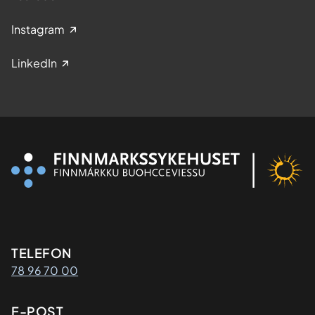
Instagram
LinkedIn
Kontaktinformasjon
TELEFON
78 96 70 00
E-POST