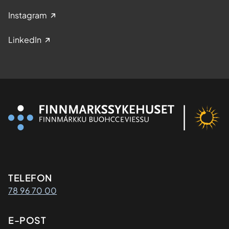
Instagram
LinkedIn
Kontaktinformasjon
TELEFON
78 96 70 00
E-POST