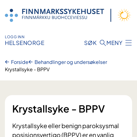
Hopp
til
innhold
LOGG INN
HELSENORGE
SØK
MENY
Forside
Behandlinger og undersøkelser
Krystallsyke - BPPV
Krystallsyke - BPPV
Krystallsyke eller benign paroksysmal
posisjonsvertigo (BPPV) er en vanlig