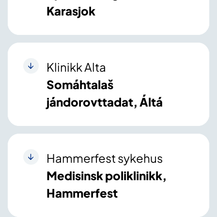
Karasjok
Klinikk Alta
Somáhtalaš
jándorovttadat, Áltá
Hammerfest sykehus
Medisinsk poliklinikk,
Hammerfest