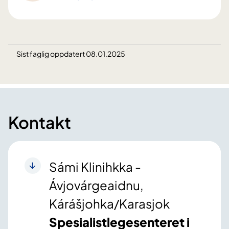
Sist faglig oppdatert 08.01.2025
Kontakt
Sámi Klinihkka -
Ávjovárgeaidnu,
Kárášjohka/Karasjok
Spesialistlegesenteret i