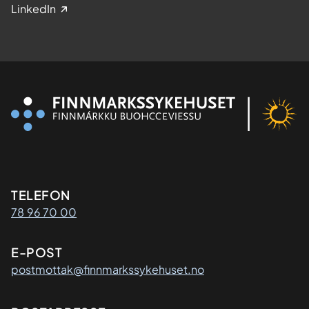
LinkedIn
Kontaktinformasjon
TELEFON
78 96 70 00
E-POST
postmottak@finnmarkssykehuset.no