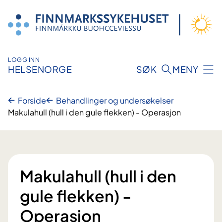
Hopp
til
innhold
LOGG INN
HELSENORGE
SØK
MENY
Forside
Behandlinger og undersøkelser
Makulahull (hull i den gule flekken) - Operasjon
Makulahull (hull i den
gule flekken) -
Operasjon