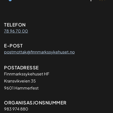
Kontaktinformasjon
TELEFON
78 96 70 00
E-POST
postmottak@finnmarkssykehuset.no
Adresse
POSTADRESSE
Finnmarkssykehuset HF
Kransvikveien 35
9601 Hammerfest
Organisasjon
ORGANISASJONSNUMMER
983 974 880