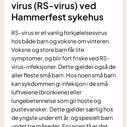
virus (RS-virus) ved
Hammerfest sykehus
RS-virus er et vanlig forkjølelsesvirus
hos både barn og voksne om vinteren.
Voksne og store barn får lite
symptomer, og blir fort friske ved RS-
virus-infeksjoner. Dette gjelder også de
aller fleste små barn. Hos noen små barn
kan sykdommen gi infeksjon i de små
luftveiene (bronkiene) eller
lungebetennelse som gir hoste og
pustevansker. Dette gjelder særlig hos
de yngste under ett år, og spesielt barn
under tre måneder. For noen få er det