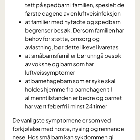
tett på spedbarn i familien, spesielt de
første dagene av en luftveisinfeksjon
at familier med nyfødte og spedbarn
begrenser besøk. Dersom familien har
behov for støtte, omsorg og
avlastning, bør dette likevel ivaretas
at småbarnsfamilier bør unngå besøk
av voksne og barn som har
luftveissymptomer
at barnehagebarn som er syke skal
holdes hjemme fra barnehagen til
allmenntilstanden er bedre og barnet
har vært feberfri i minst 24 timer
De vanligste symptomene er som ved
forkjølelse med hoste, nysing og rennende
nese. Hos små barn kan sykdommen gi