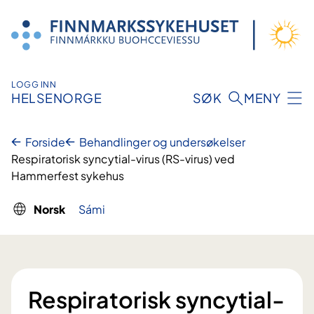
Hopp
til
innhold
LOGG INN
HELSENORGE
SØK
MENY
Forside
Behandlinger og undersøkelser
Respiratorisk syncytial-virus (RS-virus) ved
Hammerfest sykehus
Norsk
Sámi
Respiratorisk syncytial-