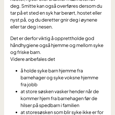
deg. Smitte kan også overføres dersom du
tar på et sted en syk har berørt, hostet eller
nyst på, og du deretter gnir deg i øynene
eller tar deg i nesen.
Det er derfor viktig å opprettholde god
håndhygiene også hjemme og mellom syke
og friske barn.
Videre anbefales det
å holde syke barn hjemme fra
barnehager og syke voksne hjemme
fra jobb
at store søsken vasker hender når de
kommer hjem fra barnehagen før de
hilser på spedbarn i familien
at storesøsken som blir syke ikke er for