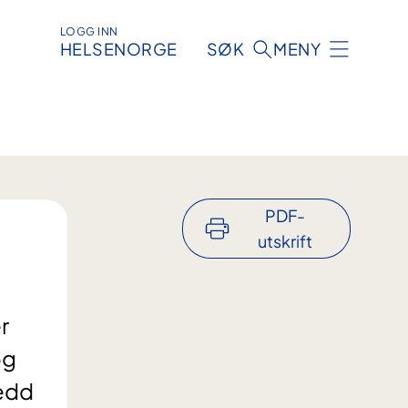
LOGG INN
HELSENORGE
SØK
MENY
PDF-
utskrift
r
og
ledd