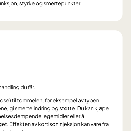
unksjon, styrke og smertepunkter.
handling du får.
tose) til tommelen, for eksempel av typen
ne, gi smertelindring og støtte.
Du kan kjøpe
nnelsesdempende legemidler eller å
et. Effekten av kortisoninjeksjon kan vare fra