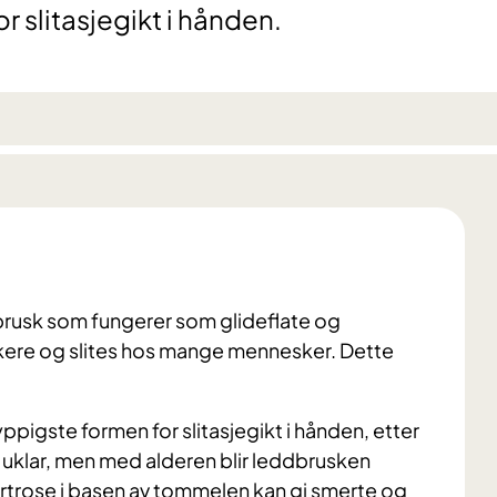
r slitasjegikt i hånden.
brusk som fungerer som glideflate og
kere og slites hos mange mennesker. Dette
ppigste formen for slitasjegikt i hånden, etter
 uklar, men med alderen blir leddbrusken
rtrose i basen av tommelen kan gi smerte og