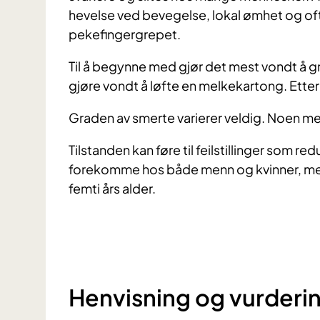
hevelse ved bevegelse, lokal ømhet og oft
pekefingergrepet.
Til å begynne med gjør det mest vondt å gr
gjøre vondt å løfte en melkekartong. Etter
Graden av smerte varierer veldig. Noen med
Tilstanden kan føre til feilstillinger som r
forekomme hos både menn og kvinner, med 
femti års alder.
Henvisning og vurderi