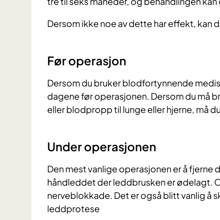
tre til seks måneder, og behandlingen kan 
Dersom ikke noe av dette har effekt, kan d
Før operasjon
Dersom du bruker blodfortynnende medisin 
dagene før operasjonen. Dersom du må br
eller blodpropp til lunge eller hjerne, må d
Under operasjonen
Den mest vanlige operasjonen er å fjerne 
håndleddet der leddbrusken er ødelagt. Op
nerveblokkade. Det er også blitt vanlig å 
leddprotese