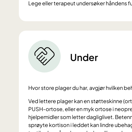
Lege eller terapeut undersøker håndens f
Under
Hvor store plager du har, avgjør hvilken be
Ved lettere plager kan en støtteskinne (or
PUSH-ortose, eller en myk ortose i neopre
hjelpemidler som letter dagliglivet. Bete
sprøyte kortison i leddet kan lindre ubehag