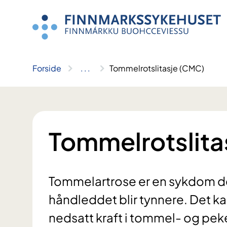
Hopp
til
innhold
Forside
..
.
Tommelrotslitasje (CMC)
Tommelrotslita
Tommelartrose er en sykdom de
håndleddet blir tynnere. Det k
nedsatt kraft i tommel- og pek