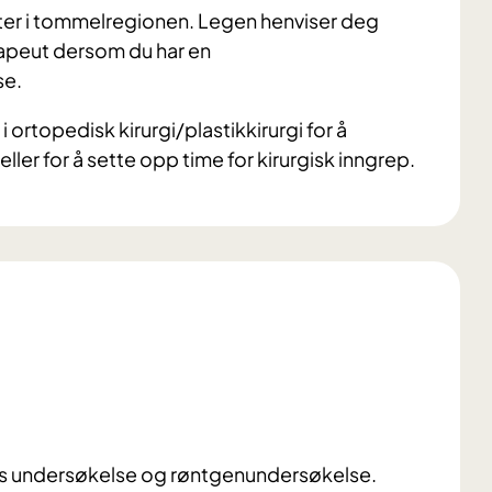
ter i tommelregionen. Legen henviser deg
erapeut dersom du har en
se.
 i ortopedisk kirurgi/plastikkirurgi for å
ller for å sette opp time for kirurgisk inngrep.
gens undersøkelse og røntgenundersøkelse.