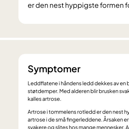
er den nest hyppigste formen fo
Symptomer
Leddflatene i håndens ledd dekkes av en 
støtdemper. Med alderen blir brusken sva
kalles artrose.
Artrose i tommelens rotledd er den nest hy
artrose i de små fingerleddene. Årsaken er
svakere og slites hos mange mennesker. A