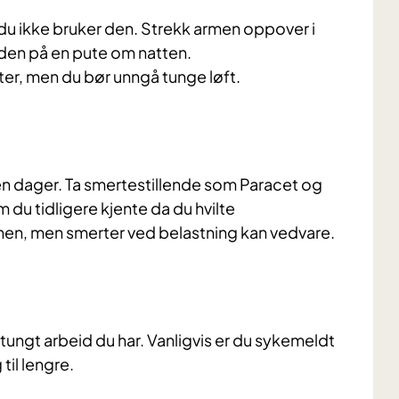
du ikke bruker den. Strekk armen oppover i
nden på en pute om natten.
ter, men du bør unngå tunge løft.
en dager. Ta smertestillende som Paracet og
 du tidligere kjente da du hvilte
onen, men smerter ved belastning kan vedvare.
ngt arbeid du har. Vanligvis er du sykemeldt
til lengre.