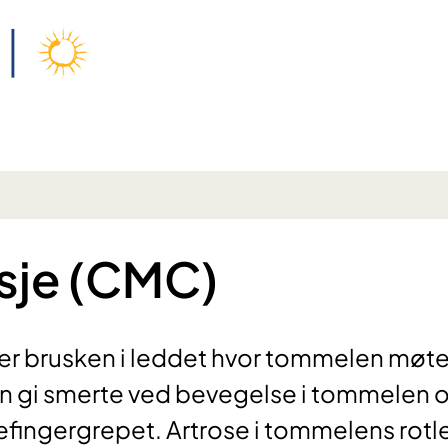
sje (CMC)
r brusken i leddet hvor tommelen møte
an gi smerte ved bevegelse i tommelen 
efingergrepet. Artrose i tommelens rot